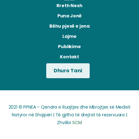
Rreth Nesh
Puna Jonë
Bëhu pjesë e jona
Lajme
Publikime
Kontakt
Dhuro Tani
2021 © PPNEA – Qendra e Ruajtjes dhe Mbrojtjes së Medisit
Natyror në Shqipëri | Të gjitha të drejtat të rezervuara |
Zhvilloi
SCM