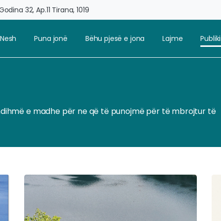
odina 32, Ap.11 Tirana, 1019
 Nesh
Puna jonë
Bëhu pjesë e jona
Lajme
Publi
jë ndihmë e madhe për ne që të punojmë për të mbrojtur të