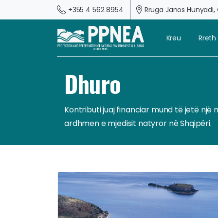
+355 4 562 8954
Rruga Janos Hunyadi, G
Kreu
Rreth
Dhuro
Kontributi juaj financiar mund të jetë n
ardhmen e mjedisit natyror në Shqipëri.