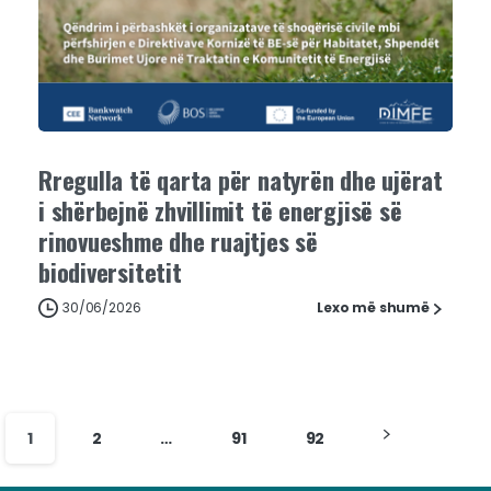
Rregulla të qarta për natyrën dhe ujërat
i shërbejnë zhvillimit të energjisë së
rinovueshme dhe ruajtjes së
biodiversitetit
30/06/2026
Lexo më shumë
1
2
…
91
92