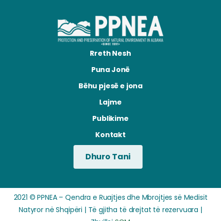
Rreth Nesh
Puna Jonë
Bëhu pjesë e jona
Lajme
Publikime
Kontakt
Dhuro Tani
2021 © PPNEA – Qendra e Ruajtjes dhe Mbrojtjes së Medisit
Natyror në Shqipëri | Të gjitha të drejtat të rezervuara |