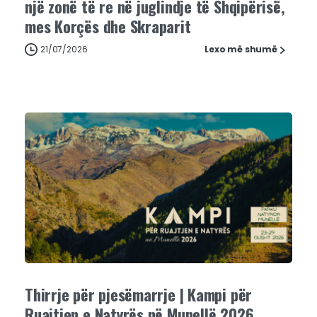
një zonë të re në juglindje të Shqipërisë,
mes Korçës dhe Skraparit
21/07/2026
Lexo më shumë
Thirrje për pjesëmarrje | Kampi për
Ruajtjen e Natyrës në Munellë 2026