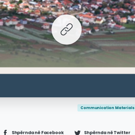
';
Communication Materials
Shpërnda në Facebook
Shpërnda në Twitter