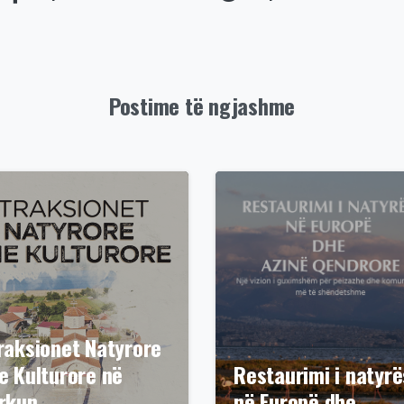
Postime të ngjashme
raksionet Natyrore
e Kulturore në
Restaurimi i natyrë
rkun…
në Europë dhe…