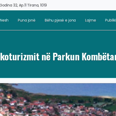
odina 32, Ap.11 Tirana, 1019
 Nesh
Puna jonë
Bëhu pjesë e jona
Lajme
Publi
 Ekoturizmit në Parkun Kombëta