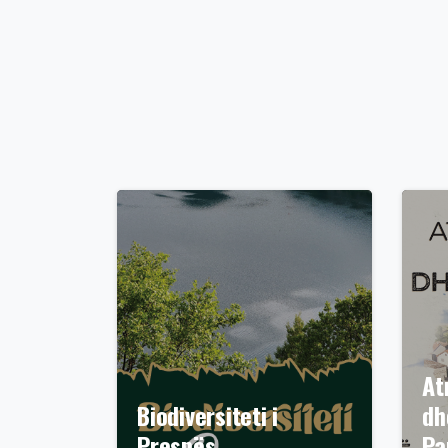
At
Biodiversiteti i
dh
Prespës
Pa