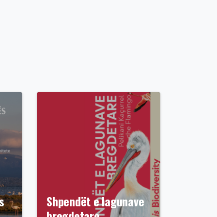
s
Shpendët e lagunave
bregdetare