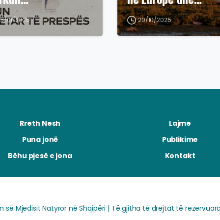
15/01/2026
20/10/2025
Rreth Nesh
Lajme
Puna jonë
Publikime
Bëhu pjesë e jona
Kontakt
së Mjedisit Natyror në Shqipëri | Të gjitha të drejtat të rezervuara