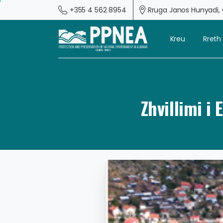
+355 4 562 8954
Rruga Janos Hunyadi, G
Kreu
Rreth
Zhvillimi i