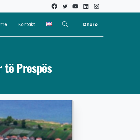
Dhuro
kime
Kontakt
r të Prespës