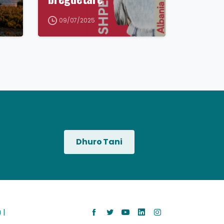
09/07/2025
Dhuro Tani
 |