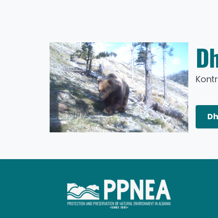
Dh
Kontr
të
ar
Dh