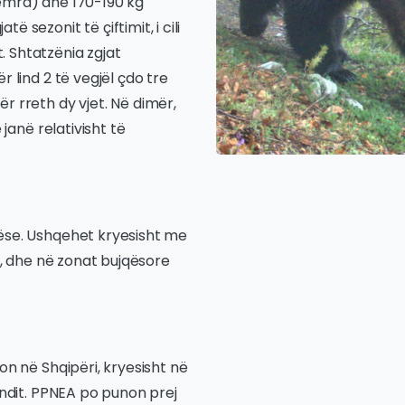
femra) dhe 170-190 kg
 sezonit të çiftimit, i cili
 Shtatzënia zgjat
r lind 2 të vegjël çdo tre
r rreth dy vjet. Në dimër,
 janë relativisht të
nëse. Ushqehet kryesisht me
re, dhe në zonat bujqësore
on në Shqipëri, kryesisht në
vendit. PPNEA po punon prej