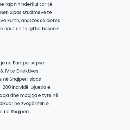
ë rajonin ndërkufitar të
Net. Sipas studimeve të
e kurth, analizës së dietës
e ariut në të gjithë basenin
jtje në Europë, sepse
I & IV të Direktivës
 në Shqipëri, sipas
200 individë. Gjuetia e
kapja dhe mbajtja e tyre në
dikuar në zvogëlimin e
 në Shqipëri.