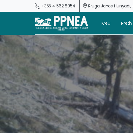
+355 4 562 8954
Rruga Janos Hunyadi, G
Kreu
Rreth