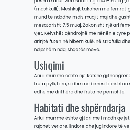
pesha e ariut vlerësohet nga 140-160 kg (
(mashkulli). Meshkujt takohen me femrat gjatë
mund të ndodhë midis muajit maj dhe gusht.
mesatarisht 7.5 muaj. Zakonisht një ari femë
vjet. Këlyshët qëndrojnë me nënën e tyre pë
arinjtë futen në hibernikulë, në strofulla dhe
ndjeshëm ndaj shqetësimeve.
Ushqimi
Ariu i murrmë është një kafshë gjithëngrë
fruta pylli, fara, si dhe me bimësi barishto
edhe me drithëra dhe fruta në pemishte.
Habitati dhe shpërndarja
Ariu i murrmë është gjitari më i madh që jet
rajonet veriore, lindore dhe juglindore të 