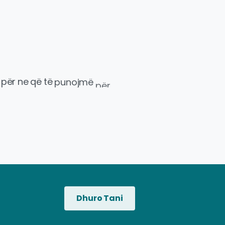
për
ne
që
të
punojmë
për
të
mbrojtur
Dhuro Tani