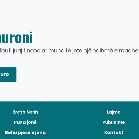
uroni
ibuti
juaj
financiar
mund
të
jetë
një
ndihmë
e
madhe
dhmen
e
mjedisit
natyror
uro
Rreth Nesh
Lajme
Puna jonë
Publikime
Bëhu pjesë e jona
Kontakt