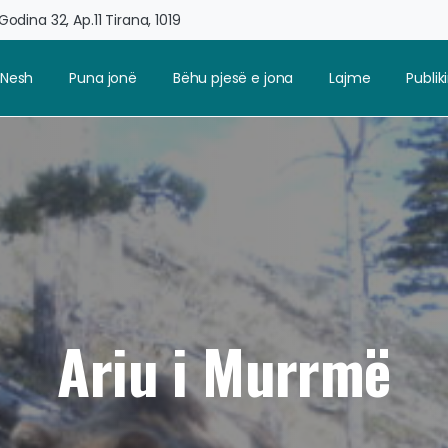
odina 32, Ap.11 Tirana, 1019
 Nesh
Puna jonë
Bëhu pjesë e jona
Lajme
Publi
Ariu i Murrmë