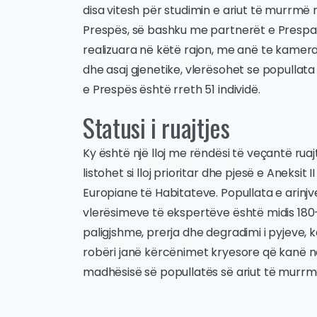
disa vitesh për studimin e ariut të murrmë n
Prespës, së bashku me partnerët e Prespa
realizuara në këtë rajon, me anë te kamerav
dhe asaj gjenetike, vlerësohet se popullata 
e Prespës është rreth 51 individë.
Statusi i ruajtjes
Ky është një lloj me rëndësi të veçantë rua
listohet si lloj prioritar dhe pjesë e Aneksit I
Europiane të Habitateve. Popullata e arinjve
vlerësimeve të ekspertëve është midis 180- 
paligjshme, prerja dhe degradimi i pyjeve, 
robëri janë kërcënimet kryesore që kanë n
madhësisë së popullatës së ariut të murrmë