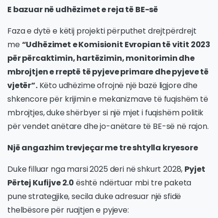
E bazuar në udhëzimet e reja të BE-së
Faza e dytë e këtij projekti përputhet drejtpërdrejt
me
“Udhëzimet e Komisionit Evropian të vitit 2023
për përcaktimin, hartëzimin, monitorimin dhe
mbrojtjen e rreptë të pyjeve primare dhe pyjeve të
vjetër”.
Këto udhëzime ofrojnë një bazë ligjore dhe
shkencore për krijimin e mekanizmave të fuqishëm të
mbrojtjes, duke shërbyer si një mjet i fuqishëm politik
për vendet anëtare dhe jo-anëtare të BE-së në rajon.
Një angazhim trevjeçar me tre shtylla kryesore
Duke filluar nga marsi 2025 deri në shkurt 2028,
Pyjet
Përtej Kufijve 2.0
është ndërtuar mbi tre paketa
pune strategjike, secila duke adresuar një sfidë
thelbësore për ruajtjen e pyjeve: