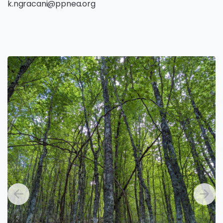
k.ngracani@ppnea.org