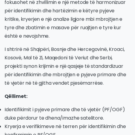
fokusohet në zhvillimin e një metode të harmonizuar
për identifikimin dhe hartëzimin e këtyre pyjeve
kritike, kryerjen e një analize ligjore mbi mbrojtjen e
tyre dhe zbatimin e masave për ruajtjen e tyre kur
është e nevojshme.
I shtrirë në Shqipëri, Bosnje dhe Hercegovinë, Kroaci,
Kosovë, Mal të Zi, Maqedoni të Veriut dhe Serbi,
projekti synon krijimin e një qasjeje të standardizuar
për identifikimin dhe mbrojtjen e pyjeve primare dhe
të vjetër në të gjitha vendet pjesëmarrëse.
Qëllimet:
Identifikimit i pyjeve primare dhe të vjetër (PF/OGF)
duke përdorur te dhena/imazhe satelitore.
Kryerja e verifikimeve në terren për identifikimin dhe
konfirmimin e PF/OGF.