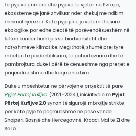
të pyjeve primare dhe pyjeve të vjetër në Evropë,
ekosisteme që janë zhvilluar ndër shekuj me ndikim
minimal njerëzor. Këto pyje janë jo vetëm thesare
ekologjike, por edhe aleatë të pazëvendësueshëm në
luftën kundër humbjes së biodiversitetit dhe
ndryshimeve klimatike. Megjithatë, shumë prej tyre
mbeten të paidentifikuara, të pahartëzuara dhe të
pambrojtura, duke i bërë të cënueshme nga prerjet e
paqëndrueshme dhe keqmenaxhimi.
Duke u mbështetur në përvojën e projektit të parë
Pyjet Pertej Kufijve
(2021–2024), iniciativa e re
Pyjet
Përtej Kufijve 2.0
synon të sigurojë mbrojtje strikte
për këto pyje të paçmueshme në pesë vende:
Shqipëri, Bosnjë dhe Hercegovinë, Kroaci, Mal të Zi dhe
Serbi.