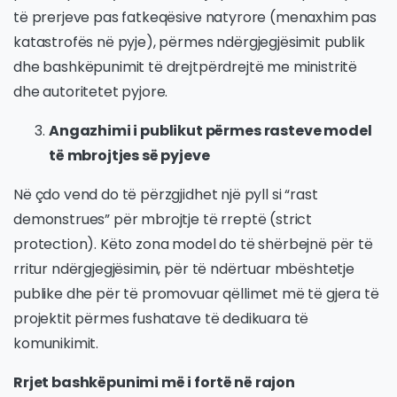
të prerjeve pas fatkeqësive natyrore (menaxhim pas
katastrofës në pyje), përmes ndërgjegjësimit publik
dhe bashkëpunimit të drejtpërdrejtë me ministritë
dhe autoritetet pyjore.
Angazhimi i publikut përmes rasteve model
të mbrojtjes së pyjeve
Në çdo vend do të përzgjidhet një pyll si “rast
demonstrues” për mbrojtje të rreptë (strict
protection). Këto zona model do të shërbejnë për të
rritur ndërgjegjësimin, për të ndërtuar mbështetje
publike dhe për të promovuar qëllimet më të gjera të
projektit përmes fushatave të dedikuara të
komunikimit.
Rrjet bashkëpunimi më i fortë në rajon