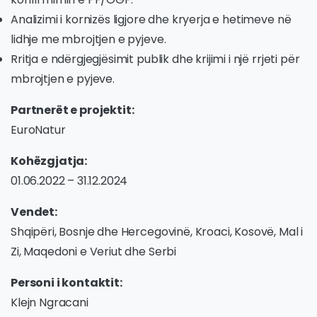
Analizimi i kornizës ligjore dhe kryerja e hetimeve në
lidhje me mbrojtjen e pyjeve.
Rritja e ndërgjegjësimit publik dhe krijimi i një rrjeti për
mbrojtjen e pyjeve.
Partnerët e projektit:
EuroNatur
Kohëzgjatja:
01.06.2022 – 31.12.2024
Vendet:
Shqipëri, Bosnje dhe Hercegovinë, Kroaci, Kosovë, Mal i
Zi, Maqedoni e Veriut dhe Serbi
Personi i kontaktit:
Klejn Ngracani