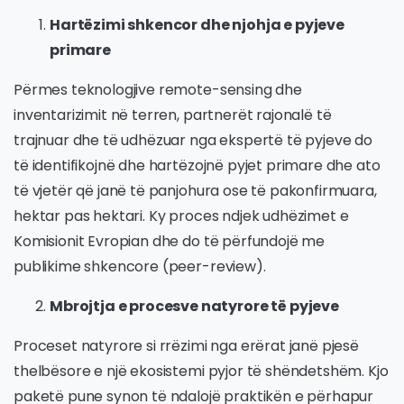
Hartëzimi shkencor dhe njohja e pyjeve
primare
Përmes teknologjive remote-sensing dhe
inventarizimit në terren, partnerët rajonalë të
trajnuar dhe të udhëzuar nga ekspertë të pyjeve do
të identifikojnë dhe hartëzojnë pyjet primare dhe ato
të vjetër që janë të panjohura ose të pakonfirmuara,
hektar pas hektari. Ky proces ndjek udhëzimet e
Komisionit Evropian dhe do të përfundojë me
publikime shkencore (peer-review).
Mbrojtja e procesve natyrore të pyjeve
Proceset natyrore si rrëzimi nga erërat janë pjesë
thelbësore e një ekosistemi pyjor të shëndetshëm. Kjo
paketë pune synon të ndalojë praktikën e përhapur