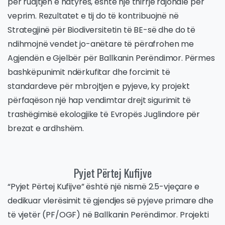
për ruajtjen e natyrës, është një thirrje rajonale për
veprim. Rezultatet e tij do të kontribuojnë në
Strategjinë për Biodiversitetin të BE-së dhe do të
ndihmojnë vendet jo-anëtare të përafrohen me
Agjendën e Gjelbër për Ballkanin Perëndimor. Përmes
bashkëpunimit ndërkufitar dhe forcimit të
standardeve për mbrojtjen e pyjeve, ky projekt
përfaqëson një hap vendimtar drejt sigurimit të
trashëgimisë ekologjike të Evropës Juglindore për
brezat e ardhshëm.
Pyjet Përtej Kufijve
“Pyjet Përtej Kufijve” është një nismë 2.5-vjeçare e
dedikuar vlerësimit të gjendjes së pyjeve primare dhe
të vjetër (PF/OGF) në Ballkanin Perëndimor. Projekti