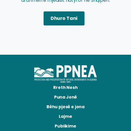
ardhmen e mjedisit natyror në Shqipëri.
Dhuro Tani
Rreth Nesh
Puna Jonë
Bëhu pjesë e jona
Lajme
Publikime