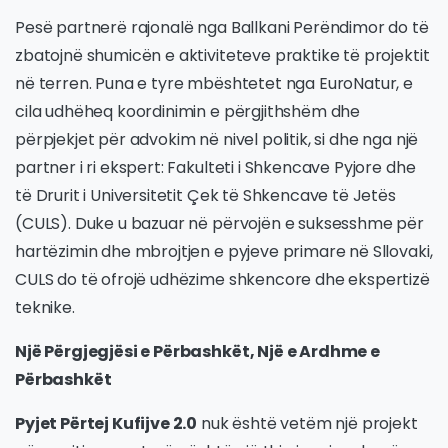
Pesë partnerë rajonalë nga Ballkani Perëndimor do të
zbatojnë shumicën e aktiviteteve praktike të projektit
në terren. Puna e tyre mbështetet nga EuroNatur, e
cila udhëheq koordinimin e përgjithshëm dhe
përpjekjet për advokim në nivel politik, si dhe nga një
partner i ri ekspert: Fakulteti i Shkencave Pyjore dhe
të Drurit i Universitetit Çek të Shkencave të Jetës
(CULS). Duke u bazuar në përvojën e suksesshme për
hartëzimin dhe mbrojtjen e pyjeve primare në Sllovaki,
CULS do të ofrojë udhëzime shkencore dhe ekspertizë
teknike.
Një Përgjegjësi e Përbashkët, Një e Ardhme e
Përbashkët
Pyjet Përtej Kufijve 2.0
nuk është vetëm një projekt