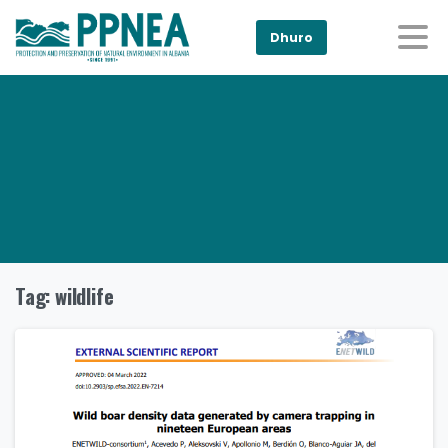
Dhuro
Tag:
wildlife