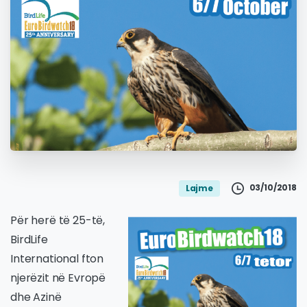
03/10/2018
Lajme
Për herë të 25-të,
BirdLife
International fton
njerëzit në Evropë
dhe Azinë