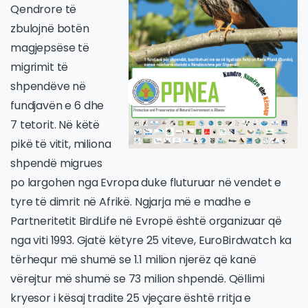
Qendrore të
zbulojnë botën
magjepsëse të
migrimit të
shpendëve në
fundjavën e 6 dhe
7 tetorit. Në këtë
pikë të vitit, miliona
shpendë migrues
po largohen nga Evropa duke fluturuar në vendet e
tyre të dimrit në Afrikë. Ngjarja më e madhe e
Partneritetit BirdLife në Evropë është organizuar që
nga viti 1993. Gjatë këtyre 25 viteve, EuroBirdwatch ka
tërhequr më shumë se 1.1 milion njerëz që kanë
vërejtur më shumë se 73 milion shpendë. Qëllimi
kryesor i kësaj tradite 25 vjeçare është rritja e