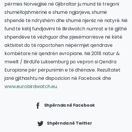
përmes Norvegjisë në Gjibraltar ju mund të tregoni
shumëllojshmërinë e shumë ngjarjeve, shumë
shpendë të ndryshëm dhe shumë njerëz në natyrë. Në
fund të këtij fundjavimi të Birdwatch numrat e të gjithë
shpendëve të vëzhguar dhe pjesëmarrësve në këtë
aktivitet do të raportohen nëpërmjet qendrave
kombëtare në qendrën evropiane. Në 2018 natur &
mwelt / BirdLife Luksemburg po vepron si Qendra
Europiane për përpunimin e të dhënave. Rezultatet
janë gjithashtu në dispozicion në Facebook dhe
www.eurobirdwatch.eu
.
Shpërnda në Facebook
Shpërnda në Twitter