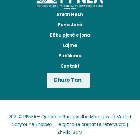
Rreth Nesh
Puna Jonë
Bëhu pjesë e jona
Lajme
Publikime
Kontakt
Dhuro Tani
2021 © PPNEA – Qendra e Ruajtjes dhe Mbrojtjes së Medisit
Natyror në Shqipëri | Të gjitha të drejtat të rezervuara |
Zhvilloi
SCM