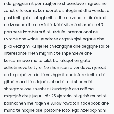
ndërgjegjësimit për ruajtjen e shpendëve migrues në
zonat e folezimit, korridoret e shtegtimit dhe vendet e
pushimit gjatë shtegtimit si dhe në zonat e dimërimit
në Mesdhe dhe në Afrikë. Këtë vit, më shumë se 40
partnerë kombëtarë të BirdLife International në
Evropë dhe Azinë Qendrore organizojnë ngjarje dhe
pika vëzhgimi ku njerëzit vëzhgojnë dhe dëgjojnë fakte
interesante rreth migrimit të shpendëve dhe
kërcënimeve me të cilat ballafaqohen gjatë
udhëtimeve të tyre. Në shumicën e vendeve, njerëzit
do të gjejnë vende të vëzhgimit dhe informimit ku të
gjithë mund të ndajnë njohuritë mbi shpendët
shtegtare ose thjesht t’i kundrojnë ata ndërsa
migrojnë drejt jugut. Për 25 vjetorin, të gjithë mund të
bashkohen me faqen e EuroBirdwatch-facebook dhe
mund të ndajnë ose postojnë foto. Nga Azerbajxhani