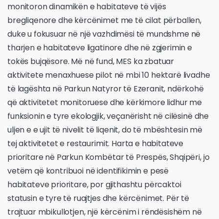
monitoron dinamikën e habitateve të vijës
bregliqenore dhe kërcënimet me të cilat përballen,
duke u fokusuar në një vazhdimësi të mundshme në
tharjen e habitateve ligatinore dhe në zgjerimin e
tokës bujqësore. Më në fund, MES ka zbatuar
aktivitete menaxhuese pilot në mbi 10 hektarë livadhe
të lagështa në Parkun Natyror të Ezeranit, ndërkohë
që aktivitetet monitoruese dhe kërkimore lidhur me
funksionin e tyre ekologjik, veçanërisht në cilësinë dhe
uljen e e ujit të nivelit të liqenit, do të mbështesin më
tej aktivitetet e restaurimit. Harta e habitateve
prioritare në Parkun Kombëtar të Prespës, Shqipëri, jo
vetëm që kontribuoi në identifikimin e pesë
habitateve prioritare, por gjithashtu përcaktoi
statusin e tyre të ruajtjes dhe kërcënimet. Për të
trajtuar mbikullotjen, një kërcënim i rëndësishëm në