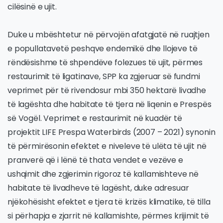
cilësinë e ujit.
Duke u mbështetur në përvojën afatgjatë në ruajtjen
e popullatavetë peshqve endemikë dhe llojeve të
rëndësishme të shpendëve folezues të ujit, përmes
restaurimit të ligatinave, SPP ka zgjeruar së fundmi
veprimet për të rivendosur mbi 350 hektarë livadhe
të lagështa dhe habitate të tjera në liqenin e Prespës
së Vogël. Veprimet e restaurimit në kuadër të
projektit LIFE Prespa Waterbirds (2007 – 2021) synonin
të përmirësonin efektet e niveleve të ulëta të ujit në
pranverë që i lënë të thata vendet e vezëve e
ushqimit dhe zgjerimin rigoroz të kallamishteve në
habitate të livadheve të lagësht, duke adresuar
njëkohësisht efektet e tjera të krizës klimatike, të tilla
si përhapja e zjarrit në kallamishte, përmes krijimit të