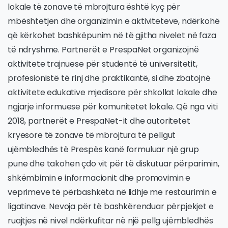
lokale të zonave të mbrojtura është kyç për
mbështetjen dhe organizimin e aktiviteteve, ndërkohë
që kërkohet bashkëpunim në të gjitha nivelet në faza
të ndryshme. Partnerët e PrespaNet organizojnë
aktivitete trajnuese për studentë të universitetit,
profesionistë të rinj dhe praktikantë, si dhe zbatojnë
aktivitete edukative mjedisore për shkollat lokale dhe
ngjarje informuese për komunitetet lokale. Që nga viti
2018, partnerët e PrespaNet-it dhe autoritetet
kryesore të zonave të mbrojtura të pellgut
ujëmbledhës të Prespës kanë formuluar një grup
pune dhe takohen çdo vit për të diskutuar përparimin,
shkëmbimin e informacionit dhe promovimin e
veprimeve të përbashkëta në lidhje me restaurimin e
ligatinave. Nevoja për të bashkërenduar përpjekjet e
ruajtjes në nivel ndërkufitar në një pellg ujëmbledhës