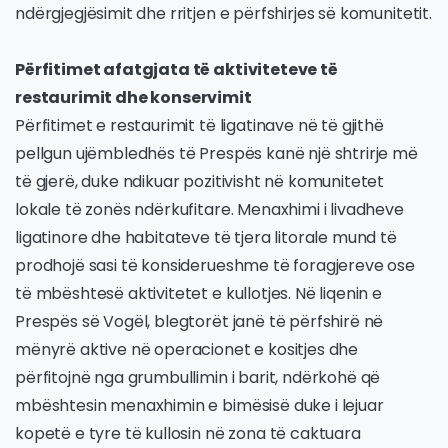
ndërgjegjësimit dhe rritjen e përfshirjes së komunitetit.
Përfitimet afatgjata të aktiviteteve të
restaurimit dhe konservimit
Përfitimet e restaurimit të ligatinave në të gjithë
pellgun ujëmbledhës të Prespës kanë një shtrirje më
të gjerë, duke ndikuar pozitivisht në komunitetet
lokale të zonës ndërkufitare. Menaxhimi i livadheve
ligatinore dhe habitateve të tjera litorale mund të
prodhojë sasi të konsiderueshme të foragjereve ose
të mbështesë aktivitetet e kullotjes. Në liqenin e
Prespës së Vogël, blegtorët janë të përfshirë në
mënyrë aktive në operacionet e kositjes dhe
përfitojnë nga grumbullimin i barit, ndërkohë që
mbështesin menaxhimin e bimësisë duke i lejuar
kopetë e tyre të kullosin në zona të caktuara