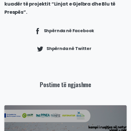
kuadër të projektit “Linjat e Gjelbra dhe Blu të
Prespës”.
Shpërnda në Facebook
Shpërnda në Twitter
Postime të ngjashme