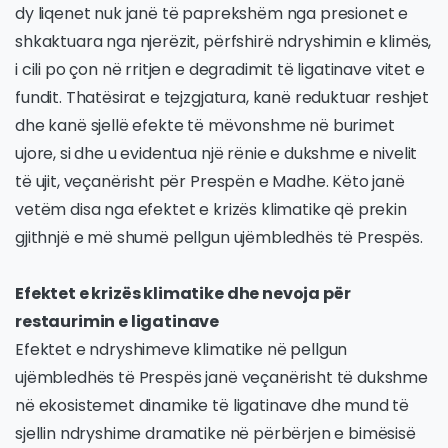
dy liqenet nuk janë të paprekshëm nga presionet e
shkaktuara nga njerëzit, përfshirë ndryshimin e klimës,
i cili po çon në rritjen e degradimit të ligatinave vitet e
fundit. Thatësirat e tejzgjatura, kanë reduktuar reshjet
dhe kanë sjellë efekte të mëvonshme në burimet
ujore, si dhe u evidentua një rënie e dukshme e nivelit
të ujit, veçanërisht për Prespën e Madhe. Këto janë
vetëm disa nga efektet e krizës klimatike që prekin
gjithnjë e më shumë pellgun ujëmbledhës të Prespës.
Efektet e krizës klimatike dhe nevoja për
restaurimin e ligatinave
Efektet e ndryshimeve klimatike në pellgun
ujëmbledhës të Prespës janë veçanërisht të dukshme
në ekosistemet dinamike të ligatinave dhe mund të
sjellin ndryshime dramatike në përbërjen e bimësisë