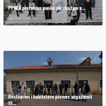
PPNEA prezanton punën për ruajtjen e…
22/07/2026
Restaurimi i habitateve përmes angazhimit
të…