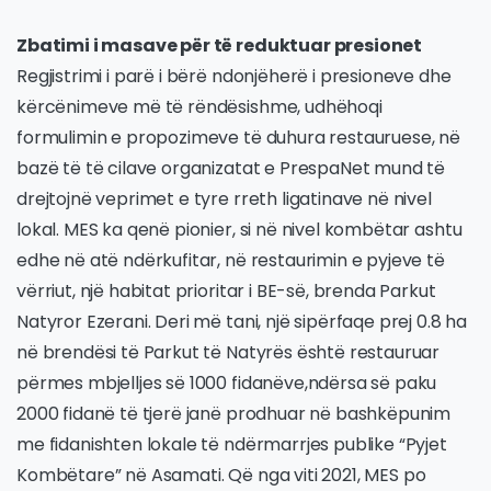
Zbatimi i masave për të reduktuar presionet
Regjistrimi i parë i bërë ndonjëherë i presioneve dhe
kërcënimeve më të rëndësishme, udhëhoqi
formulimin e propozimeve të duhura restauruese, në
bazë të të cilave organizatat e PrespaNet mund të
drejtojnë veprimet e tyre rreth ligatinave në nivel
lokal. MES ka qenë pionier, si në nivel kombëtar ashtu
edhe në atë ndërkufitar, në restaurimin e pyjeve të
vërriut, një habitat prioritar i BE-së, brenda Parkut
Natyror Ezerani. Deri më tani, një sipërfaqe prej 0.8 ha
në brendësi të Parkut të Natyrës është restauruar
përmes mbjelljes së 1000 fidanëve,ndërsa së paku
2000 fidanë të tjerë janë prodhuar në bashkëpunim
me fidanishten lokale të ndërmarrjes publike “Pyjet
Kombëtare” në Asamati. Që nga viti 2021, MES po