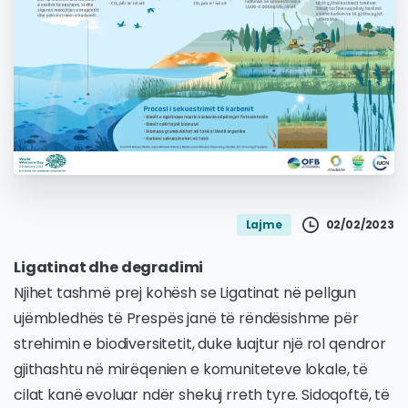
02/02/2023
Lajme
Ligatinat dhe degradimi
Njihet tashmë prej kohësh se Ligatinat në pellgun
ujëmbledhës të Prespës janë të rëndësishme për
strehimin e biodiversitetit, duke luajtur një rol qendror
gjithashtu në mirëqenien e komuniteteve lokale, të
cilat kanë evoluar ndër shekuj rreth tyre. Sidoqoftë, të