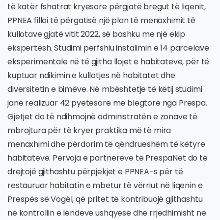
të katër fshatrat kryesore përgjatë bregut të liqenit,
PPNEA filloi të përgatisë një plan të menaxhimit të
kullotave gjatë vitit 2022, së bashku me një ekip
ekspertësh. Studimi përfshiu instalimin e 14 parcelave
eksperimentale në të gjitha llojet e habitateve, për të
kuptuar ndikimin e kullotjes në habitatet dhe
diversitetin e bimëve. Në mbështetje të këtij studimi
janë realizuar 42 pyetësorë me blegtorë nga Prespa.
Gjetjet do të ndihmojnë administratën e zonave të
mbrojtura për të kryer praktika më të mira
menaxhimi dhe përdorim të qëndrueshëm të këtyre
habitateve. Përvoja e partnerëve të PrespaNet do të
drejtojë gjithashtu përpjekjet e PPNEA-s për të
restauruar habitatin e mbetur të vërriut në liqenin e
Prespës së Vogël, që pritet të kontribuojë gjithashtu
në kontrollin e lëndëve ushqyese dhe rrjedhimisht në