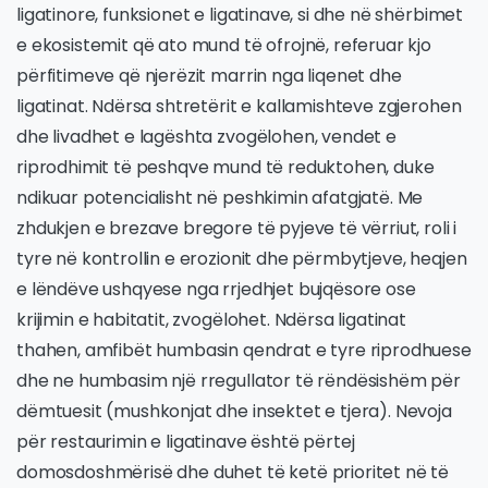
ligatinore, funksionet e ligatinave, si dhe në shërbimet
e ekosistemit që ato mund të ofrojnë, referuar kjo
përfitimeve që njerëzit marrin nga liqenet dhe
ligatinat. Ndërsa shtretërit e kallamishteve zgjerohen
dhe livadhet e lagështa zvogëlohen, vendet e
riprodhimit të peshqve mund të reduktohen, duke
ndikuar potencialisht në peshkimin afatgjatë. Me
zhdukjen e brezave bregore të pyjeve të vërriut, roli i
tyre në kontrollin e erozionit dhe përmbytjeve, heqjen
e lëndëve ushqyese nga rrjedhjet bujqësore ose
krijimin e habitatit, zvogëlohet. Ndërsa ligatinat
thahen, amfibët humbasin qendrat e tyre riprodhuese
dhe ne humbasim një rregullator të rëndësishëm për
dëmtuesit (mushkonjat dhe insektet e tjera). Nevoja
për restaurimin e ligatinave është përtej
domosdoshmërisë dhe duhet të ketë prioritet në të