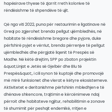
hapësirave thyese të zjarrit rreth kolonive të
rëndësishme të shpendëve të ujit.
Që nga viti 2022, puna për restaurimin e ligatinave në
Greqi po zgjerohet brenda pellgut ujëmbledhës, në
habitate të rëndësishme bregore dhe pyjore, duke
përfshirë pyjet e vërriut, brenda përrenjve të pellgut
ujëmbledhës dhe përgjatë liqenit të Prespës së
Madhe. Në këtë drejtim, SPP po zbaton projektin
&quot;Linjat e Jetës së Gjelbër dhe Blu të
Prespës&quot;, i cili synon të kuptojë dhe promovojë
më mirë funksionet dhe vlerat e këtyre ekosistemeve.
Aktivitetet e deritanishme përfshinin mbledhjen e të
dhënave shkencore, trajtimin e kërcënimeve ndaj
përroit dhe habitateve ngjitur, rehabilitimin e zonave
të shumimit për peshqit endemikë, rritjen e