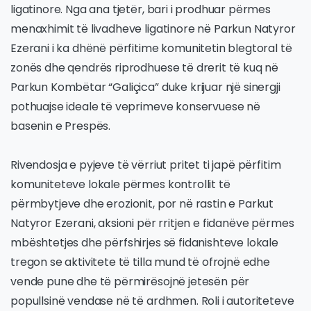
ligatinore. Nga ana tjetër, bari i prodhuar përmes
menaxhimit të livadheve ligatinore në Parkun Natyror
Ezerani i ka dhënë përfitime komunitetin blegtoral të
zonës dhe qendrës riprodhuese të drerit të kuq në
Parkun Kombëtar “Galiçica” duke krijuar një sinergji
pothuajse ideale të veprimeve konservuese në
basenin e Prespës.
Rivendosja e pyjeve të vërriut pritet ti japë përfitim
komuniteteve lokale përmes kontrollit të
përmbytjeve dhe erozionit, por në rastin e Parkut
Natyror Ezerani, aksioni për rritjen e fidanëve përmes
mbështetjes dhe përfshirjes së fidanishteve lokale
tregon se aktivitete të tilla mund të ofrojnë edhe
vende pune dhe të përmirësojnë jetesën për
popullsinë vendase në të ardhmen. Roli i autoriteteve