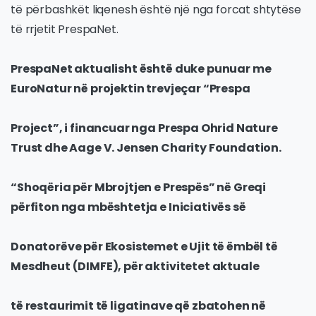
të përbashkët liqenesh është një nga forcat shtytëse
të rrjetit PrespaNet.
PrespaNet aktualisht është duke punuar me
EuroNatur në projektin trevjeçar “Prespa
Project”, i financuar nga Prespa Ohrid Nature
Trust dhe Aage V. Jensen Charity Foundation.
“Shoqëria për Mbrojtjen e Prespës” në Greqi
përfiton nga mbështetja e Iniciativës së
Donatorëve për Ekosistemet e Ujit të ëmbël të
Mesdheut (DIMFE), për aktivitetet aktuale
të restaurimit të ligatinave që zbatohen në