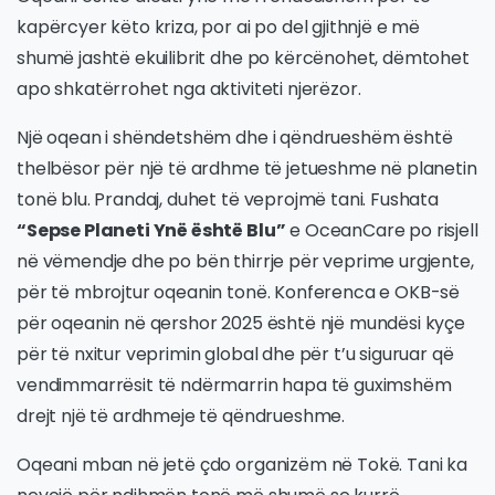
kapërcyer këto kriza, por ai po del gjithnjë e më
shumë jashtë ekuilibrit dhe po kërcënohet, dëmtohet
apo shkatërrohet nga aktiviteti njerëzor.
Një oqean i shëndetshëm dhe i qëndrueshëm është
thelbësor për një të ardhme të jetueshme në planetin
tonë blu. Prandaj, duhet të veprojmë tani. Fushata
“Sepse Planeti Ynë është Blu”
e OceanCare po risjell
në vëmendje dhe po bën thirrje për veprime urgjente,
për të mbrojtur oqeanin tonë. Konferenca e OKB-së
për oqeanin në qershor 2025 është një mundësi kyçe
për të nxitur veprimin global dhe për t’u siguruar që
vendimmarrësit të ndërmarrin hapa të guximshëm
drejt një të ardhmeje të qëndrueshme.
Oqeani mban në jetë çdo organizëm në Tokë. Tani ka