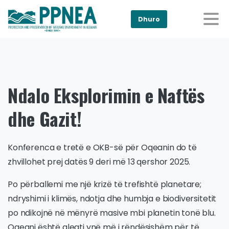
Dhuro
Ndalo Eksplorimin e Naftës
dhe Gazit!
Konferenca e tretë e OKB-së për Oqeanin do të
zhvillohet prej datës 9 deri më 13 qershor 2025.
Po përballemi me një krizë të trefishtë planetare;
ndryshimi i klimës, ndotja dhe humbja e biodiversitetit
po ndikojnë në mënyrë masive mbi planetin tonë blu.
Oqeani është aleati ynë më i rëndësishëm për të