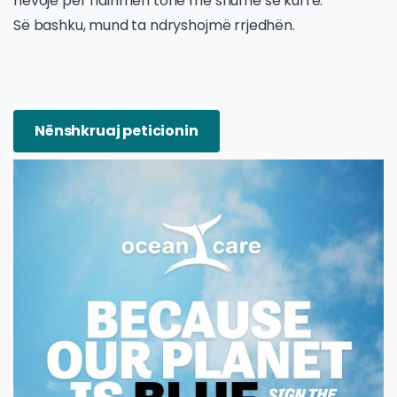
nevojë për ndihmën tonë më shumë se kurrë.
Së bashku, mund ta ndryshojmë rrjedhën.
Nënshkruaj peticionin