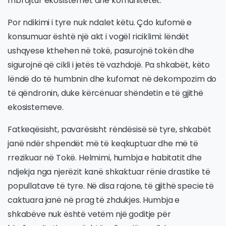
mbrojtur ekosistemet dhe komunitetet.
Por ndikimi i tyre nuk ndalet këtu. Çdo kufomë e
konsumuar është një akt i vogël riciklimi: lëndët
ushqyese kthehen në tokë, pasurojnë tokën dhe
sigurojnë që cikli i jetës të vazhdojë. Pa shkabët, këto
lëndë do të humbnin dhe kufomat në dekompozim do
të qëndronin, duke kërcënuar shëndetin e të gjithë
ekosistemeve.
Fatkeqësisht, pavarësisht rëndësisë së tyre, shkabët
janë ndër shpendët më të keqkuptuar dhe më të
rrezikuar në Tokë. Helmimi, humbja e habitatit dhe
ndjekja nga njerëzit kanë shkaktuar rënie drastike të
popullatave të tyre. Në disa rajone, të gjithë specie të
caktuara janë në prag të zhdukjes. Humbja e
shkabëve nuk është vetëm një goditje për