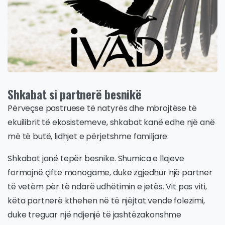
Shkabat si partnerë besnikë
Përveçse pastruese të natyrës dhe mbrojtëse të
ekuilibrit të ekosistemeve, shkabat kanë edhe një anë
më të butë, lidhjet e përjetshme familjare.
Shkabat janë tepër besnike. Shumica e llojeve
formojnë çifte monogame, duke zgjedhur një partner
të vetëm për të ndarë udhëtimin e jetës. Vit pas viti,
këta partnerë kthehen në të njëjtat vende folezimi,
duke treguar një ndjenjë të jashtëzakonshme