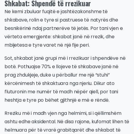
Shkabat: Shpendë të rrezikuar
Ne kemi zbuluar fuqitë e jashtëzakonshme të
shkabave, rolin e tyre si pastruese të natyrës dhe
besnikërinë ndaj partnerëve të jetës. Por tani vjen e
vërteta emergjente: shkabat janë në rrezik, dhe
mbijetesa e tyre varet në një fije peri.
Sot, shkabat janë grupi më i rrezikuar i shpendëve në
botë. Pothuajse 70% e llojeve të shkabave janë në
prag zhdukjeje, duke u përballur me një “stuhi”
kërcënimesh të shkaktuara nga njeriu. Dikur ato
fluturonin me numër të madh nëpër qiell, por tani
heshtja e tyre po bëhet gjithnjë e më e rëndë.
Rreziku më i madh vjen nga helmimi, si i qëllimshëm
ashtu edhe aksidental. Në disa rajone, kufomat lihen të
helmuara për të vrarë grabitqarët dhe shkabat të