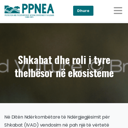
Dhuro
Shkabat dhe roli i tyre
thelbësor në ekosisteme
Në Ditën Ndërkombëtare të Ndërgjegjësimit për
Shkabat (IVAD) vendosim në pah një të vërtetë