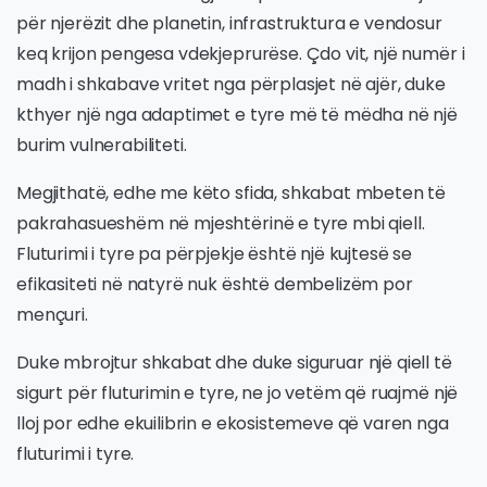
për njerëzit dhe planetin, infrastruktura e vendosur
keq krijon pengesa vdekjeprurëse. Çdo vit, një numër i
madh i shkabave vritet nga përplasjet në ajër, duke
kthyer një nga adaptimet e tyre më të mëdha në një
burim vulnerabiliteti.
Megjithatë, edhe me këto sfida, shkabat mbeten të
pakrahasueshëm në mjeshtërinë e tyre mbi qiell.
Fluturimi i tyre pa përpjekje është një kujtesë se
efikasiteti në natyrë nuk është dembelizëm por
mençuri.
Duke mbrojtur shkabat dhe duke siguruar një qiell të
sigurt për fluturimin e tyre, ne jo vetëm që ruajmë një
lloj por edhe ekuilibrin e ekosistemeve që varen nga
fluturimi i tyre.