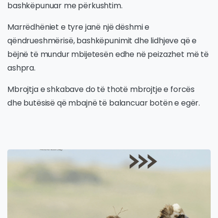
bashkëpunuar me përkushtim.
Marrëdhëniet e tyre janë një dëshmi e
qëndrueshmërisë, bashkëpunimit dhe lidhjeve që e
bëjnë të mundur mbijetesën edhe në peizazhet më të
ashpra.
Mbrojtja e shkabave do të thotë mbrojtje e forcës
dhe butësisë që mbajnë të balancuar botën e egër.