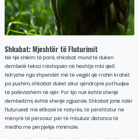
Shkabat: Mjeshtër të Fluturimit
Në një shikim të parë, shkabat mund të duken
dembelë teksa rrëshqasin në heshtje mbi qiell.
Ndryshe nga shpendët më të vegjël që rrahin krahët
pa pushim, shkabat duket sikur qëndrojnë pothuajse
të palëvizshëm në ajër. Por kjo nuk është shenjë
dembelizmi, është shenjë zgjuarsie. Shkabat janë ndër
fluturuesit më efikasë të natyrës, të përshtatur në
mënyrë të përsosur për të mbuluar distanca të
mëdha me përpjekje minimale.