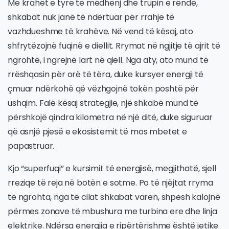
Me krahët e tyre të mëdhenj dhe trupin e rëndë,
shkabat nuk janë të ndërtuar për rrahje të
vazhdueshme të krahëve. Në vend të kësaj, ato
shfrytëzojnë fuqinë e diellit. Rrymat në ngjitje të ajrit të
ngrohtë, i ngrejnë lart në qiell. Nga aty, ato mund të
rrëshqasin për orë të tëra, duke kursyer energji të
çmuar ndërkohë që vëzhgojnë tokën poshtë për
ushqim. Falë kësaj strategjie, një shkabë mund të
përshkojë qindra kilometra në një ditë, duke siguruar
që asnjë pjesë e ekosistemit të mos mbetet e
papastruar.
Kjo “superfuqi” e kursimit të energjisë, megjithatë, sjell
rreziqe të reja në botën e sotme. Po të njëjtat rryma
të ngrohta, nga të cilat shkabat varen, shpesh kalojnë
përmes zonave të mbushura me turbina ere dhe linja
elektrike. Ndërsa energjia e ripërtërishme është jetike