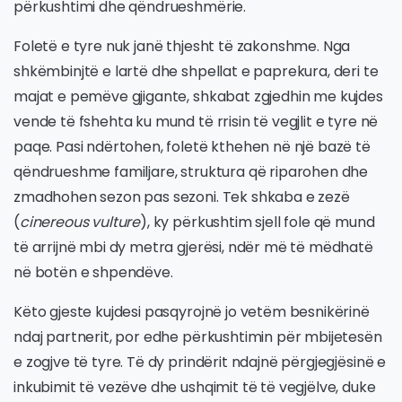
përkushtimi dhe qëndrueshmërie.
Foletë e tyre nuk janë thjesht të zakonshme. Nga
shkëmbinjtë e lartë dhe shpellat e paprekura, deri te
majat e pemëve gjigante, shkabat zgjedhin me kujdes
vende të fshehta ku mund të rrisin të vegjlit e tyre në
paqe. Pasi ndërtohen, foletë kthehen në një bazë të
qëndrueshme familjare, struktura që riparohen dhe
zmadhohen sezon pas sezoni. Tek shkaba e zezë
(
cinereous vulture
), ky përkushtim sjell fole që mund
të arrijnë mbi dy metra gjerësi, ndër më të mëdhatë
në botën e shpendëve.
Këto gjeste kujdesi pasqyrojnë jo vetëm besnikërinë
ndaj partnerit, por edhe përkushtimin për mbijetesën
e zogjve të tyre. Të dy prindërit ndajnë përgjegjësinë e
inkubimit të vezëve dhe ushqimit të të vegjëlve, duke