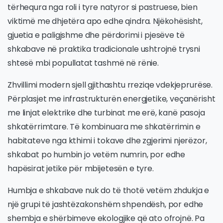
tërhequra nga roli i tyre natyror si pastruese, bien
viktimë me dhjetëra apo edhe qindra. Njëkohësisht,
gjuetia e paligjshme dhe përdorimi i pjesëve të
shkabave në praktika tradicionale ushtrojnë trysni
shtesë mbi popullatat tashmë në rënie.
Zhvillimi modern sjell gjithashtu rreziqe vdekjeprurëse.
Përplasjet me infrastrukturën energjetike, veçanërisht
me linjat elektrike dhe turbinat me erë, kanë pasoja
shkatërrimtare. Të kombinuara me shkatërrimin e
habitateve nga kthimi i tokave dhe zgjerimi njerëzor,
shkabat po humbin jo vetëm numrin, por edhe
hapësirat jetike për mbijetesën e tyre.
Humbja e shkabave nuk do të thotë vetëm zhdukja e
një grupi të jashtëzakonshëm shpendësh, por edhe
shembja e shërbimeve ekologjike që ato ofrojnë. Pa