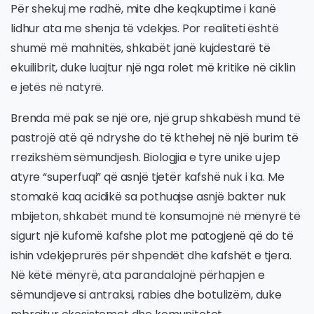
Për shekuj me radhë, mite dhe keqkuptime i kanë
lidhur ata me shenja të vdekjes. Por realiteti është
shumë më mahnitës, shkabët janë kujdestarë të
ekuilibrit, duke luajtur një nga rolet më kritike në ciklin
e jetës në natyrë.
Brenda më pak se një ore, një grup shkabësh mund të
pastrojë atë që ndryshe do të kthehej në një burim të
rrezikshëm sëmundjesh. Biologjia e tyre unike u jep
atyre “superfuqi” që asnjë tjetër kafshë nuk i ka. Me
stomakë kaq acidikë sa pothuajse asnjë bakter nuk
mbijeton, shkabët mund të konsumojnë në mënyrë të
sigurt një kufomë kafshe plot me patogjenë që do të
ishin vdekjeprurës për shpendët dhe kafshët e tjera.
Në këtë mënyrë, ata parandalojnë përhapjen e
sëmundjeve si antraksi, rabies dhe botulizëm, duke