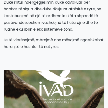
Duke rritur ndërgjegjësimin, duke advokuar për
habitat të sigurt dhe duke rikujtuar aftësitë e tyre, ne
kontribuojmë në një të ardhme ku këta shpendë të
pazëvendësueshëm vazhdojnë të fluturojnë dhe të
ruajnë ekuilibrin e ekosistemeve tona.
Le të vlerësojmë, mbrojmë dhe mësojmë nga shkabat,
heronjtë e heshtur të natyrës.