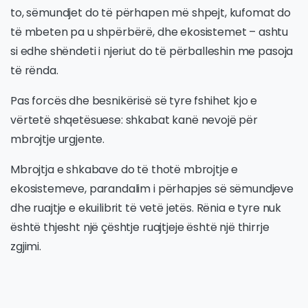
to, sëmundjet do të përhapen më shpejt, kufomat do
të mbeten pa u shpërbërë, dhe ekosistemet – ashtu
si edhe shëndeti i njeriut do të përballeshin me pasoja
të rënda.
Pas forcës dhe besnikërisë së tyre fshihet kjo e
vërtetë shqetësuese: shkabat kanë nevojë për
mbrojtje urgjente.
Mbrojtja e shkabave do të thotë mbrojtje e
ekosistemeve, parandalim i përhapjes së sëmundjeve
dhe ruajtje e ekuilibrit të vetë jetës. Rënia e tyre nuk
është thjesht një çështje ruajtjeje është një thirrje
zgjimi.