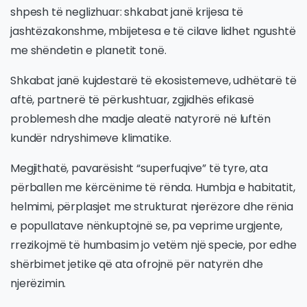
shpesh të neglizhuar: shkabat janë krijesa të
jashtëzakonshme, mbijetesa e të cilave lidhet ngushtë
me shëndetin e planetit tonë.
Shkabat janë kujdestarë të ekosistemeve, udhëtarë të
aftë, partnerë të përkushtuar, zgjidhës efikasë
problemesh dhe madje aleatë natyrorë në luftën
kundër ndryshimeve klimatike.
Megjithatë, pavarësisht “superfuqive” të tyre, ata
përballen me kërcënime të rënda. Humbja e habitatit,
helmimi, përplasjet me strukturat njerëzore dhe rënia
e popullatave nënkuptojnë se, pa veprime urgjente,
rrezikojmë të humbasim jo vetëm një specie, por edhe
shërbimet jetike që ata ofrojnë për natyrën dhe
njerëzimin.