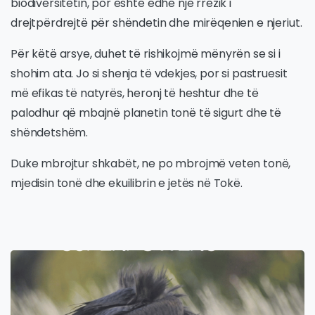
biodiversitetin, por është edhe një rrezik i
drejtpërdrejtë për shëndetin dhe mirëqenien e njeriut.
Për këtë arsye, duhet të rishikojmë mënyrën se si i
shohim ata. Jo si shenja të vdekjes, por si pastruesit
më efikas të natyrës, heronj të heshtur dhe të
palodhur që mbajnë planetin tonë të sigurt dhe të
shëndetshëm.
Duke mbrojtur shkabët, ne po mbrojmë veten tonë,
mjedisin tonë dhe ekuilibrin e jetës në Tokë.