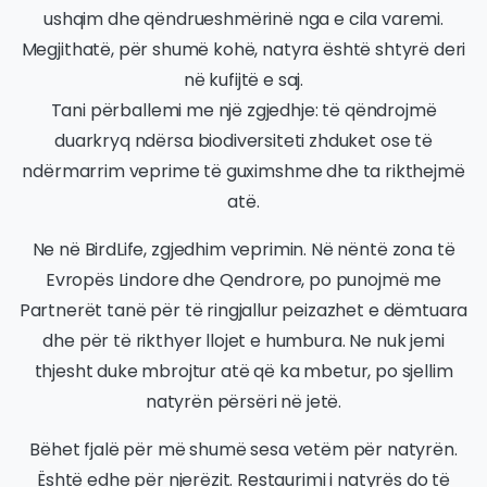
ushqim dhe qëndrueshmërinë nga e cila varemi.
Megjithatë, për shumë kohë, natyra është shtyrë deri
në kufijtë e saj.
Tani përballemi me një zgjedhje: të qëndrojmë
duarkryq ndërsa biodiversiteti zhduket ose të
ndërmarrim veprime të guximshme dhe ta rikthejmë
atë.
Ne në BirdLife, zgjedhim veprimin. Në nëntë zona të
Evropës Lindore dhe Qendrore, po punojmë me
Partnerët tanë për të ringjallur peizazhet e dëmtuara
dhe për të rikthyer llojet e humbura. Ne nuk jemi
thjesht duke mbrojtur atë që ka mbetur, po sjellim
natyrën përsëri në jetë.
Bëhet fjalë për më shumë sesa vetëm për natyrën.
Është edhe për njerëzit. Restaurimi i natyrës do të