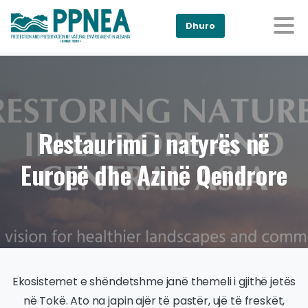
Dhuro
Restaurimi i natyrës në
Europë dhe Azinë Qendrore
Ekosistemet e shëndetshme janë themeli i gjithë jetës
në Tokë. Ato na japin ajër të pastër, ujë të freskët,