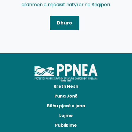
ardhmen e mjedisit natyror në Shqipëri.
Dhuro
Rreth Nesh
Puna Jonë
Bëhu pjesë e jona
Lajme
Publikime