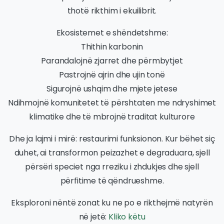
thotë rikthim i ekuilibrit.
Ekosistemet e shëndetshme:
Thithin karbonin
Parandalojnë zjarret dhe përmbytjet
Pastrojnë ajrin dhe ujin tonë
Sigurojnë ushqim dhe mjete jetese
Ndihmojnë komunitetet të përshtaten me ndryshimet
klimatike dhe të mbrojnë traditat kulturore
Dhe ja lajmi i mirë: restaurimi funksionon. Kur bëhet siç
duhet, ai transformon peizazhet e degraduara, sjell
përsëri speciet nga rreziku i zhdukjes dhe sjell
përfitime të qëndrueshme.
Eksploroni nëntë zonat ku ne po e rikthejmë natyrën
në jetë:
Kliko këtu