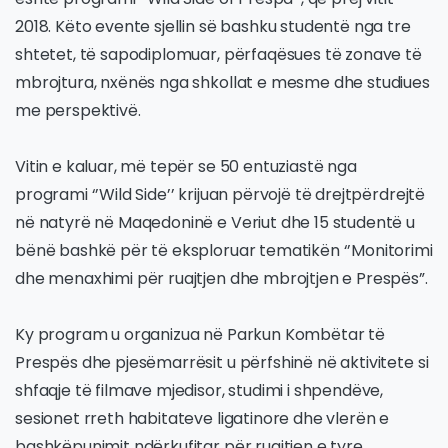
2018. Këto evente sjellin së bashku studentë nga tre
shtetet, të sapodiplomuar, përfaqësues të zonave të
mbrojtura, nxënës nga shkollat e mesme dhe studiues
me perspektivë.
Vitin e kaluar, më tepër se 50 entuziastë nga
programi ‘’Wild Side’’ krijuan përvojë të drejtpërdrejtë
në natyrë në Maqedoninë e Veriut dhe 15 studentë u
bënë bashkë për të eksploruar tematikën ‘’Monitorimi
dhe menaxhimi për ruajtjen dhe mbrojtjen e Prespës”.
Ky program u organizua në Parkun Kombëtar të
Prespës dhe pjesëmarrësit u përfshinë në aktivitete si
shfaqje të filmave mjedisor, studimi i shpendëve,
sesionet rreth habitateve ligatinore dhe vlerën e
bashkëpunimit ndërkufitar për ruajtjen e tyre,