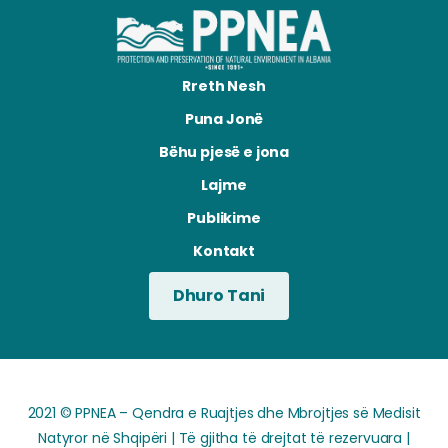
Rreth Nesh
Puna Jonë
Bëhu pjesë e jona
Lajme
Publikime
Kontakt
Dhuro Tani
2021 © PPNEA – Qendra e Ruajtjes dhe Mbrojtjes së Medisit
Natyror në Shqipëri | Të gjitha të drejtat të rezervuara |