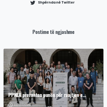
Shpërnda në Twitter
Postime të ngjashme
PPNEA prezanton punën për ruajtjen e…
22/07/2026