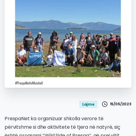
15/05/2023
Lajme
PrespaNet ka organizuar shkolla verore të
përvitshme si dhe aktivitete të tjera në natyrë, siç
është programi ‘’Wild Side of Prespa’’, që prej vitit