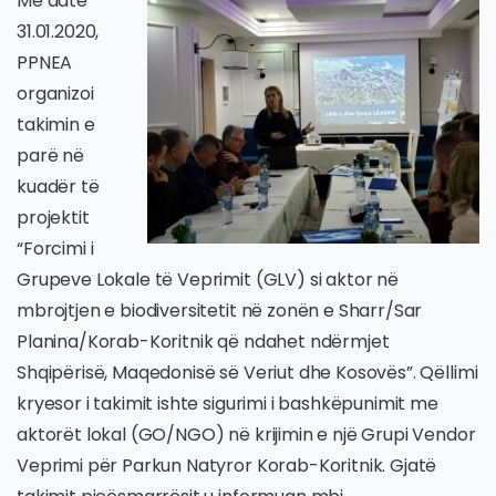
Më datë
31.01.2020,
PPNEA
organizoi
takimin e
parë në
kuadër të
projektit
“Forcimi i
Grupeve Lokale të Veprimit (GLV) si aktor në
mbrojtjen e biodiversitetit në zonën e Sharr/Sar
Planina/Korab-Koritnik që ndahet ndërmjet
Shqipërisë, Maqedonisë së Veriut dhe Kosovës”. Qëllimi
kryesor i takimit ishte sigurimi i bashkëpunimit me
aktorët lokal (GO/NGO) në krijimin e një Grupi Vendor
Veprimi për Parkun Natyror Korab-Koritnik. Gjatë