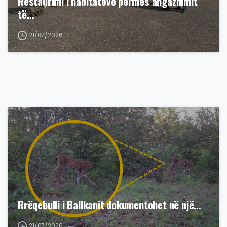
Restaurimi i habitateve përmes angazhimit
të…
21/07/2026
Rrëqebulli i Ballkanit dokumentohet në një…
21/07/2026