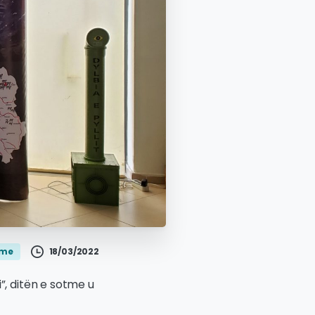
18/03/2022
jme
, ditën e sotme u