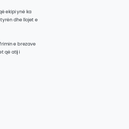
që ekipi ynë ka
tyrën dhe llojet e
afrimin e brezave
 që atij i