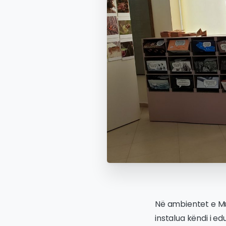
Në ambientet e Mu
instalua këndi i ed