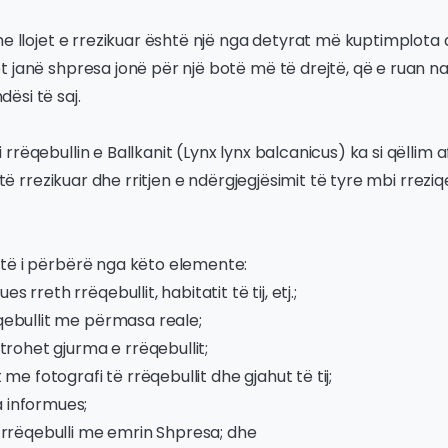
me llojet e rrezikuar është një nga detyrat më kuptimplota 
 janë shpresa jonë për një botë më të drejtë, që e ruan na
ësi të saj.
rrëqebullin e Ballkanit (Lynx lynx balcanicus) ka si qëllim 
 të rrezikuar dhe rritjen e ndërgjegjësimit të tyre mbi rreziqet
të i përbërë nga këto elemente:
s rreth rrëqebullit, habitatit të tij, etj.;
qebullit me përmasa reale;
strohet gjurma e rrëqebullit;
t me fotografi të rrëqebullit dhe gjahut të tij;
 informues;
ë rrëqebulli me emrin Shpresa; dhe