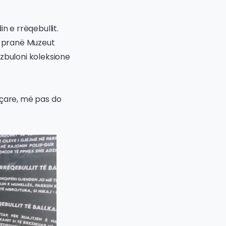
in e rrëqebullit.
ra pranë Muzeut
zbuloni koleksione
eçare, më pas do