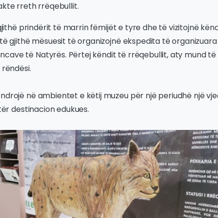
kte rreth rrëqebullit.
 gjithë prindërit të marrin fëmijët e tyre dhe të vizitojnë kënd
 të gjithë mësuesit të organizojnë ekspedita të organizua
ave të Natyrës. Përtej këndit të rrëqebullit, aty mund të 
 rëndësi.
ndrojë në ambientet e këtij muzeu për një periudhë një vj
etër destinacion edukues.