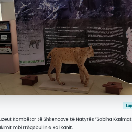
La
zeut Kombëtar të Shkencave të Natyrës “Sabiha Kasimati”
ukimit mbi rrëqebullin e Ballkanit.