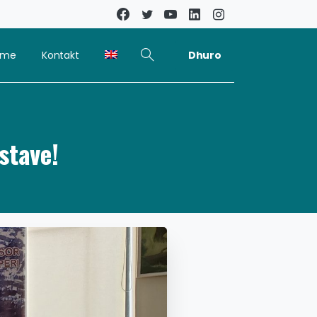
Dhuro
kime
Kontakt
stave!