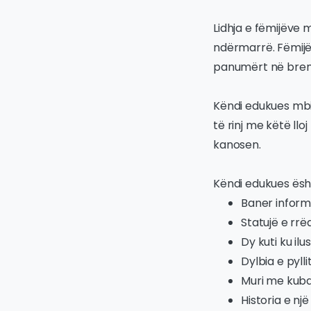
Lidhja e fëmijëve 
ndërmarrë. Fëmijët
panumërt në brend
Këndi edukues mbi 
të rinj me këtë lloj
kanosen.
Këndi edukues ësh
Baner informue
Statujë e rrë
Dy kuti ku ilu
Dylbia e pylli
Muri me kuba
Historia e nj