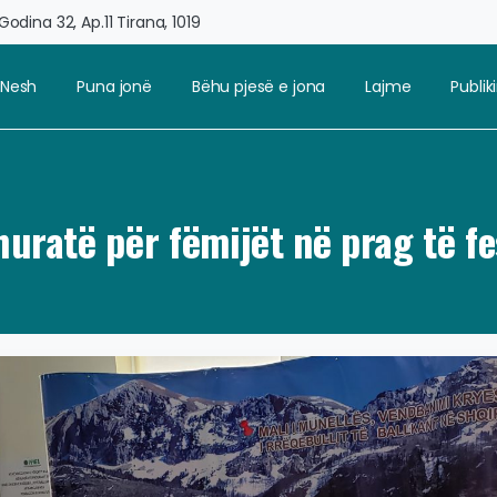
odina 32, Ap.11 Tirana, 1019
 Nesh
Puna jonë
Bëhu pjesë e jona
Lajme
Publi
huratë për fëmijët në prag të fe