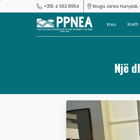
+355 4 562 8954
Rruga Janos Hunyadi, G
Kreu
Rreth
Një d