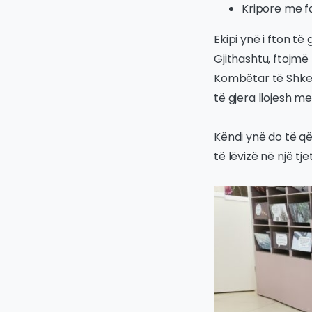
Kripore me fa
Ekipi ynë i fton të
Gjithashtu, ftojmë
Kombëtar të Shkenc
të gjera llojesh me
Këndi ynë do të që
të lëvizë në një tj