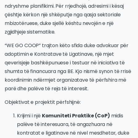
ndryshme planifikimi. Për rrjedhojë, adresimi i kësaj
çështje kërkon një shkëputje nga qasja sektoriale
mbizotëruese, duke sjellë kështu nevojën e një
zgjidhjeje sistematike.
“WE GO COOP” trajton këto sfida duke advokuar për
adoptimin e Kontratave të Ligatinave, një mjet
qeverisjeje bashkëpunuese i testuar në iniciativa të
shumta të financuara nga BE. Kjo nismë synon të rrisë
koordinimin ndërmjet organizatave të përfshira më
parë dhe palëve të reja të interesit.
Objektivat e projektit përfshijnë:
Krijimi i një
Komuniteti Praktike (CoP)
midis
palëve të interesuara, të angazhuara në
kontratat e ligatinave në nivel mesdhetar, duke