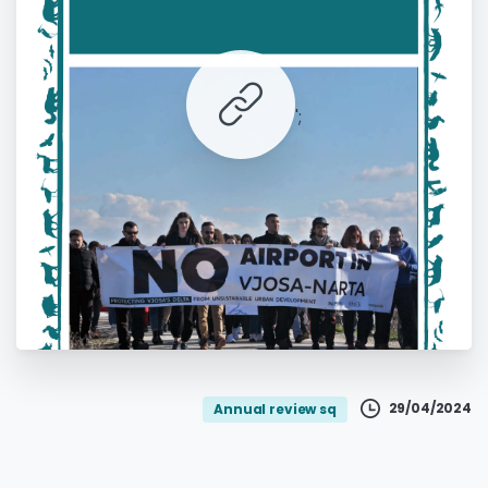
';
29/04/2024
Annual review sq