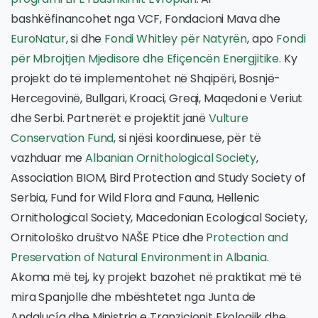
bashkëfinancohet nga VCF, Fondacioni Mava dhe
EuroNatur
, si dhe
Fondi Whitley për Natyrën
, apo
Fondi
për Mbrojtjen Mjedisore dhe Efiçencën Energjitike
. Ky
projekt do të implementohet në Shqipëri, Bosnjë-
Hercegovinë, Bullgari, Kroaci, Greqi, Maqedoni e Veriut
dhe Serbi. Partnerët e projektit janë
Vulture
Conservation Fund
, si njësi koordinuese, për të
vazhduar me
Albanian Ornithological Society
,
Association BIOM, Bird Protection and Study Society of
Serbia, Fund for Wild Flora and Fauna, Hellenic
Ornithological Society, Macedonian Ecological Society,
Ornitološko društvo NAŠE Ptice dhe
Protection and
Preservation of Natural Environment in Albania
.
Akoma më tej, ky projekt bazohet në praktikat më të
mira Spanjolle dhe mbështetet nga Junta de
Andalucía dhe Ministria e Tranzicionit Ekologjik dhe