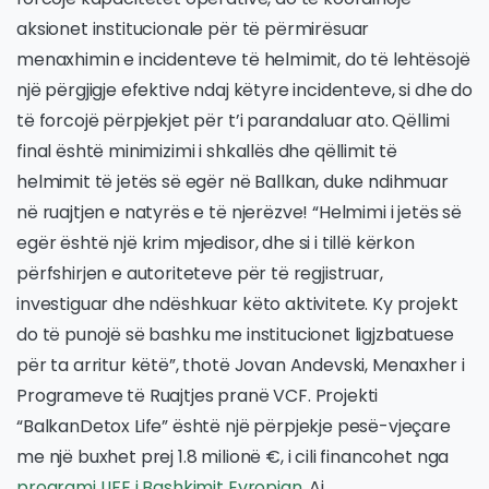
aksionet institucionale për të përmirësuar
menaxhimin e incidenteve të helmimit, do të lehtësojë
një përgjigje efektive ndaj këtyre incidenteve, si dhe do
të forcojë përpjekjet për t’i parandaluar ato. Qëllimi
final është minimizimi i shkallës dhe qëllimit të
helmimit të jetës së egër në Ballkan, duke ndihmuar
në ruajtjen e natyrës e të njerëzve! “Helmimi i jetës së
egër është një krim mjedisor, dhe si i tillë kërkon
përfshirjen e autoriteteve për të regjistruar,
investiguar dhe ndëshkuar këto aktivitete. Ky projekt
do të punojë së bashku me institucionet ligjzbatuese
për ta arritur këtë”, thotë Jovan Andevski, Menaxher i
Programeve të Ruajtjes pranë VCF. Projekti
“BalkanDetox Life” është një përpjekje pesë-vjeçare
me një buxhet prej 1.8 milionë €, i cili financohet nga
programi LIFE i Bashkimit Evropian
. Ai