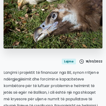
18/03/2022
Lajme
Lançimi i projektit të financuar nga BE, synon rritjen e
ndërgjegjësimit dhe forcimin e kapaciteteve
kombëtare për të luftuar problemin e helmimit të
jetës së egër në Ballkan, i cili është një nga shkaqet
më kryesore për uljen e numrit të popullatave të
shumë llojeve të rrezikuara. Pavarësisht se helmimi i