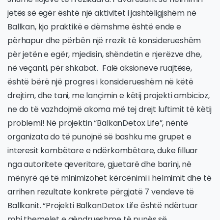
jetës së egër është një aktivitet i jashtëligjshëm në
Ballkan, kjo praktikë e dëmshme është ende e
përhapur dhe përbën një rrezik të konsiderueshëm
për jetën e egër, mjedisin, shëndetin e njerëzve dhe,
në veçanti, për shkabat. Falë aksioneve ruajtëse,
është bërë një progres i konsiderueshëm në këtë
drejtim, dhe tani, me lançimin e këtij projekti ambicioz,
ne do të vazhdojmë akoma më tej drejt luftimit të këtij
problemi! Në projektin “BalkanDetox Life”, nëntë
organizata do të punojnë së bashku me grupet e
interesit kombëtare e ndërkombëtare, duke filluar
nga autoritete qeveritare, gjuetarë dhe barinj, në
mënyrë që të minimizohet kërcënimi i helmimit dhe të
arrihen rezultate konkrete përgjatë 7 vendeve të
Ballkanit. “Projekti BalkanDetox Life është ndërtuar
mbi themelet e qëndrueshme të punës së