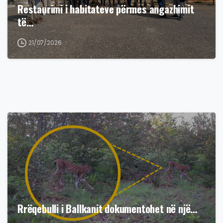
Restaurimi i habitateve përmes angazhimit
të…
21/07/2026
Rrëqebulli i Ballkanit dokumentohet në një…