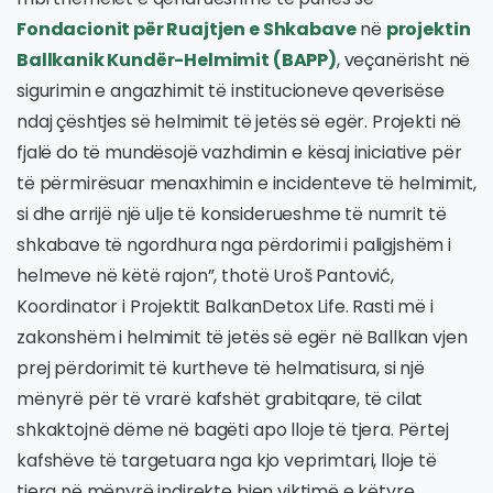
Fondacionit për Ruajtjen e Shkabave
në
projektin
Ballkanik Kundër-Helmimit (BAPP)
, veçanërisht në
sigurimin e angazhimit të institucioneve qeverisëse
ndaj çështjes së helmimit të jetës së egër. Projekti në
fjalë do të mundësojë vazhdimin e kësaj iniciative për
të përmirësuar menaxhimin e incidenteve të helmimit,
si dhe arrijë një ulje të konsiderueshme të numrit të
shkabave të ngordhura nga përdorimi i paligjshëm i
helmeve në këtë rajon”, thotë Uroš Pantović,
Koordinator i Projektit BalkanDetox Life. Rasti më i
zakonshëm i helmimit të jetës së egër në Ballkan vjen
prej përdorimit të kurtheve të helmatisura, si një
mënyrë për të vrarë kafshët grabitqare, të cilat
shkaktojnë dëme në bagëti apo lloje të tjera. Përtej
kafshëve të targetuara nga kjo veprimtari, lloje të
tjera në mënyrë indirekte bien viktimë e këtyre