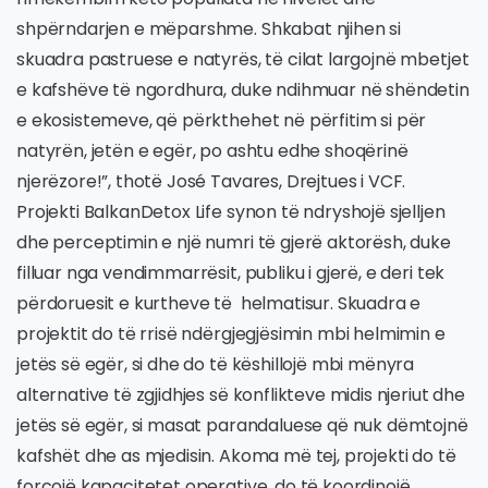
shpërndarjen e mëparshme. Shkabat njihen si
skuadra pastruese e natyrës, të cilat largojnë mbetjet
e kafshëve të ngordhura, duke ndihmuar në shëndetin
e ekosistemeve, që përkthehet në përfitim si për
natyrën, jetën e egër, po ashtu edhe shoqërinë
njerëzore!”, thotë José Tavares, Drejtues i VCF.
Projekti BalkanDetox Life synon të ndryshojë sjelljen
dhe perceptimin e një numri të gjerë aktorësh, duke
filluar nga vendimmarrësit, publiku i gjerë, e deri tek
përdoruesit e kurtheve të helmatisur. Skuadra e
projektit do të rrisë ndërgjegjësimin mbi helmimin e
jetës së egër, si dhe do të këshillojë mbi mënyra
alternative të zgjidhjes së konflikteve midis njeriut dhe
jetës së egër, si masat parandaluese që nuk dëmtojnë
kafshët dhe as mjedisin. Akoma më tej, projekti do të
forcojë kapacitetet operative, do të koordinojë