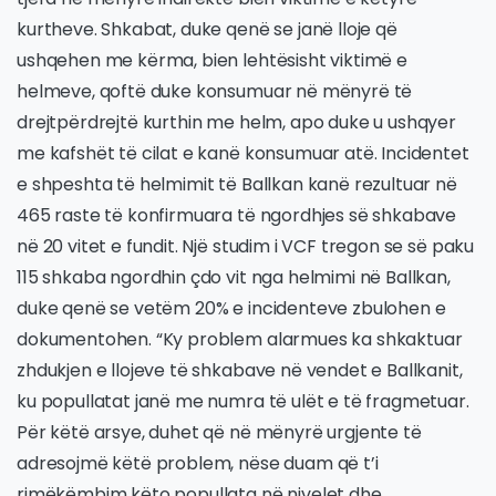
kurtheve. Shkabat, duke qenë se janë lloje që
ushqehen me kërma, bien lehtësisht viktimë e
helmeve, qoftë duke konsumuar në mënyrë të
drejtpërdrejtë kurthin me helm, apo duke u ushqyer
me kafshët të cilat e kanë konsumuar atë. Incidentet
e shpeshta të helmimit të Ballkan kanë rezultuar në
465 raste të konfirmuara të ngordhjes së shkabave
në 20 vitet e fundit. Një studim i VCF tregon se së paku
115 shkaba ngordhin çdo vit nga helmimi në Ballkan,
duke qenë se vetëm 20% e incidenteve zbulohen e
dokumentohen. “Ky problem alarmues ka shkaktuar
zhdukjen e llojeve të shkabave në vendet e Ballkanit,
ku popullatat janë me numra të ulët e të fragmetuar.
Për këtë arsye, duhet që në mënyrë urgjente të
adresojmë këtë problem, nëse duam që t’i
rimëkëmbim këto popullata në nivelet dhe