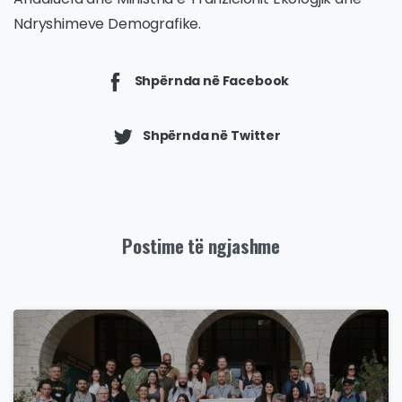
Ndryshimeve Demografike.
Shpërnda në Facebook
Shpërnda në Twitter
Postime të ngjashme