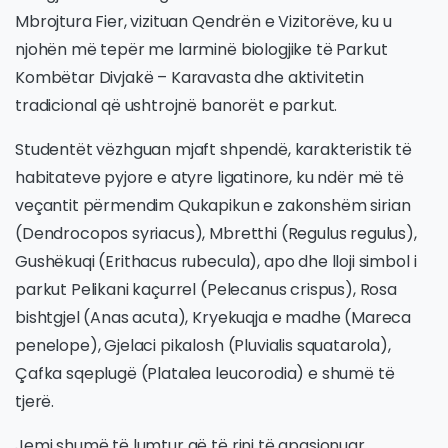
Mbrojtura Fier, vizituan Qendrën e Vizitorëve, ku u
njohën më tepër me larminë biologjike të Parkut
Kombëtar Divjakë – Karavasta dhe aktivitetin
tradicional që ushtrojnë banorët e parkut.
Studentët vëzhguan mjaft shpendë, karakteristik të
habitateve pyjore e atyre ligatinore, ku ndër më të
veçantit përmendim Qukapikun e zakonshëm sirian
(Dendrocopos syriacus), Mbretthi (Regulus regulus),
Gushëkuqi (Erithacus rubecula), apo dhe lloji simbol i
parkut Pelikani kaçurrel (Pelecanus crispus), Rosa
bishtgjel (Anas acuta), Kryekuqja e madhe (Mareca
penelope), Gjelaci pikalosh (Pluvialis squatarola),
Çafka sqeplugë (Platalea leucorodia) e shumë të
tjerë.
Jemi shumë të lumtur që të rinj të apasionuar