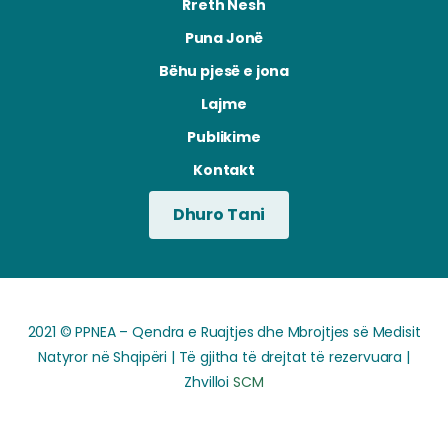
Rreth Nesh
Puna Jonë
Bëhu pjesë e jona
Lajme
Publikime
Kontakt
Dhuro Tani
2021 © PPNEA – Qendra e Ruajtjes dhe Mbrojtjes së Medisit
Natyror në Shqipëri | Të gjitha të drejtat të rezervuara |
Zhvilloi
SCM