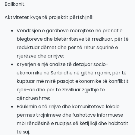
Ballkanit.
Aktivitetet kyçe të projektit përfshijnë:
Vendosjen e gardheve mbrojtëse në pronat e
blegtorëve dhe bletërritësve të rrezikuar, për të
reduktuar dëmet dhe për të rritur sigurinë e
njerëzve dhe arinjve;
Kryerjen e një analize të detajuar socio-
ekonomike në Serbi dhe në gjithë rajonin, për të
kuptuar më mirë pasojat ekonomike të konfliktit
njeri–ari dhe për të zhvilluar zgjidhje të
qëndrueshme;
Edukimin e të rinjve dhe komuniteteve lokale
përmes trajnimeve dhe fushatave informuese
mbi rëndësinë e ruajtjes së këtij lloji dhe habitatit
të saj.