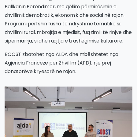
Ballkanin Perëndimor, me qëllim përmirësimin e
zhvillimit demokratik, ekonomik dhe social në rajon.
Programi përfshin fusha të ndryshme tematike si:
zhvillimi rural, mbrojtja e mjedisit, fuqizimi i të rinjve dhe
sipërmarrja, si dhe ruajtja e trashëgimisë kulturore.
BOOST zbatohet nga ALDA dhe mbështetet nga
Agjencia Franceze për Zhvillim (AFD), një prej
donatorëve kryesorë në rajon.