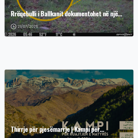
Rrëqebulli i Ballkanit dokumentohet në një…
21/07/2026
Thirrje për pjesëmarrje | Kampi për…