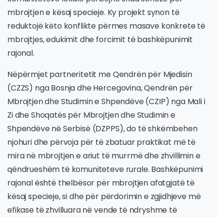
mbrojtjen e kësaj specieje. Ky projekt synon të
reduktojë këto konflikte përmes masave konkrete të
mbrojtjes, edukimit dhe forcimit të bashkëpunimit
rajonal.
Nëpërmjet partneritetit me Qendrën për Mjedisin
(CZZS) nga Bosnja dhe Hercegovina, Qendrën për
Mbrojtjen dhe Studimin e Shpendëve (CZIP) nga Mali i
Zi dhe Shoqatës për Mbrojtjen dhe Studimin e
Shpendëve në Serbisë (DZPPS), do të shkëmbehen
njohuri dhe përvoja për të zbatuar praktikat më të
mira në mbrojtjen e ariut të murrmë dhe zhvillimin e
qëndrueshëm të komuniteteve rurale. Bashkëpunimi
rajonal është thelbësor për mbrojtjen afatgjatë të
kësaj specieje, si dhe për përdorimin e zgjidhjeve më
efikase të zhvilluara në vende të ndryshme të