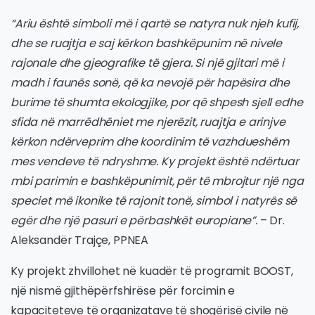
“Ariu është simboli më i qartë se natyra nuk njeh kufij,
dhe se ruajtja e saj kërkon bashkëpunim në nivele
rajonale dhe gjeografike të gjera. Si një gjitari më i
madh i faunës sonë, që ka nevojë për hapësira dhe
burime të shumta ekologjike, por që shpesh sjell edhe
sfida në marrëdhëniet me njerëzit, ruajtja e arinjve
kërkon ndërveprim dhe koordinim të vazhdueshëm
mes vendeve të ndryshme. Ky projekt është ndërtuar
mbi parimin e bashkëpunimit, për të mbrojtur një nga
speciet më ikonike të rajonit tonë, simbol i natyrës së
egër dhe një pasuri e përbashkët europiane”.
– Dr.
Aleksandër Trajçe, PPNEA
Ky projekt zhvillohet në kuadër të programit BOOST,
një nismë gjithëpërfshirëse për forcimin e
kapaciteteve të organizatave të shoqërisë civile në