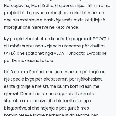
Hercegovina, Mali i Zi dhe Shqipëria, shpall fillimin e një
projekti të ri që synon mbrojtjen e ariut të murrmë
dhe përmirësimin e bashkëjetesës midis këtij lloji të
mbrojtur dhe njerëzve në këto vende.
Ky projekt zbatohet në kuadër të programit BOOST, i
cili mbështetet nga Agjencia Franceze për Zhvillim
(AFD) dhe zbatohet nga ALDA – Shoqata Evropiane
për Demokracinë Lokale.
Në Ballkanin Perëndimor, ariu i murrmë përfaqëson
një specie kyçe për ekosistemin, por njëkohësisht
është gjithnjë e më shumë burim konfliktesh me
njerëzit. Dëmet në prona bujqësore, takimet e
shpeshta mes arinjve dhe bletërritësve apo
blegtorëve, si dhe ndjenja e pasigurisë mes
komuniteteve lokale përbëjnë sfida serioze për