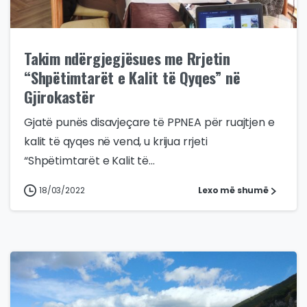
Takim ndërgjegjësues me Rrjetin
“Shpëtimtarët e Kalit të Qyqes” në
Gjirokastër
Gjatë punës disavjeçare të PPNEA për ruajtjen e
kalit të qyqes në vend, u krijua rrjeti
“Shpëtimtarët e Kalit të...
18/03/2022
Lexo më shumë