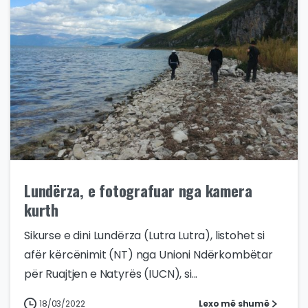
Lundërza, e fotografuar nga kamera
kurth
Sikurse e dini Lundërza (Lutra Lutra), listohet si
afër kërcënimit (NT) nga Unioni Ndërkombëtar
për Ruajtjen e Natyrës (IUCN), si...
18/03/2022
Lexo më shumë