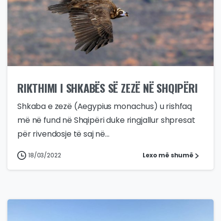
RIKTHIMI I SHKABËS SË ZEZË NË SHQIPËRI
Shkaba e zezë (Aegypius monachus) u rishfaq
më në fund në Shqipëri duke ringjallur shpresat
për rivendosje të saj në...
18/03/2022
Lexo më shumë