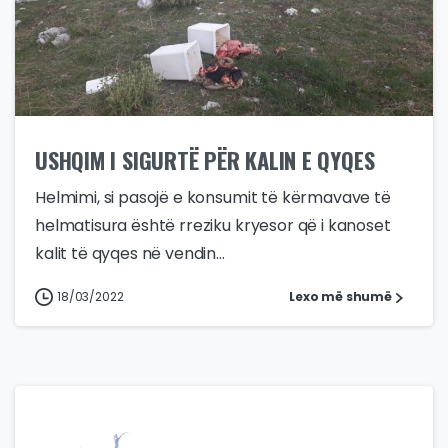
USHQIM I SIGURTË PËR KALIN E QYQES
Helmimi, si pasojë e konsumit të kërmavave të
helmatisura është rreziku kryesor që i kanoset
kalit të qyqes në vendin...
18/03/2022
Lexo më shumë