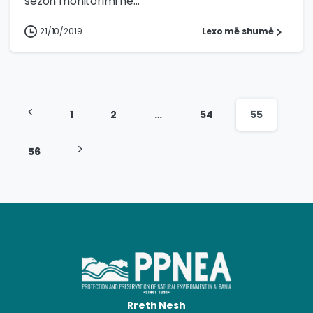
sezon monitorimi në...
21/10/2019
Lexo më shumë
1
2
…
54
55
56
Rreth Nesh