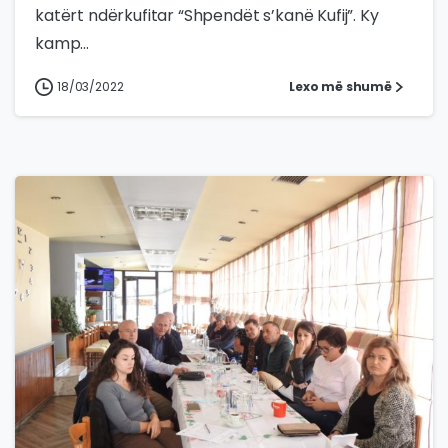
katërt ndërkufitar “Shpendët s’kanë Kufij”. Ky
kamp...
18/03/2022
Lexo më shumë