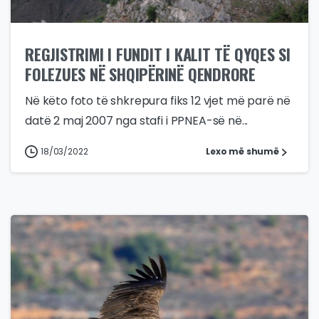
REGJISTRIMI I FUNDIT I KALIT TË QYQES SI
FOLEZUES NË SHQIPËRINË QENDRORE
Në këto foto të shkrepura fiks 12 vjet më parë në
datë 2 maj 2007 nga stafi i PPNEA-së në...
18/03/2022
Lexo më shumë