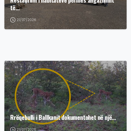
të…
21/07/2026
Rrëqebulli i Ballkanit dokumentohet në një…
21/07/2026