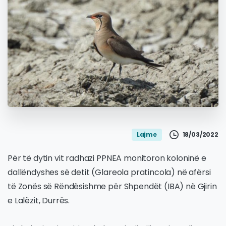
18/03/2022
Lajme
Për të dytin vit radhazi PPNEA monitoron koloninë e
dallëndyshes së detit (Glareola pratincola) në afërsi
të Zonës së Rëndësishme për Shpendët (IBA) në Gjirin
e Lalëzit, Durrës.