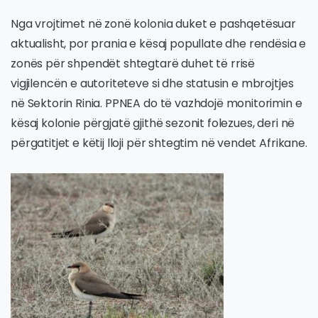
Nga vrojtimet në zonë kolonia duket e pashqetësuar
aktualisht, por prania e kësaj popullate dhe rendësia e
zonës për shpendët shtegtarë duhet të rrisë
vigjilencën e autoriteteve si dhe statusin e mbrojtjes
në Sektorin Rinia. PPNEA do të vazhdojë monitorimin e
kësaj kolonie përgjatë gjithë sezonit folezues, deri në
përgatitjet e këtij lloji për shtegtim në vendet Afrikane.