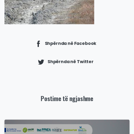
Shpërnda në Facebook
Shpërnda në Twitter
Postime të ngjashme