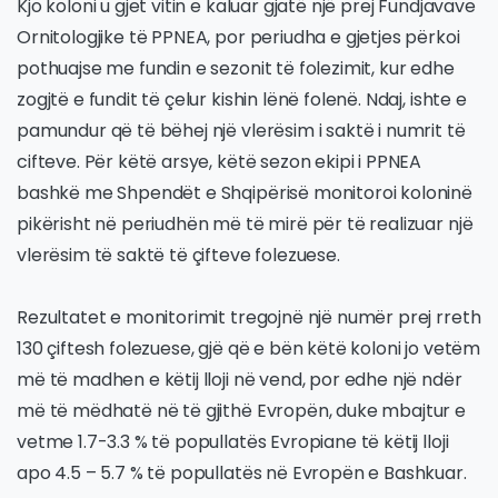
Kjo koloni u gjet vitin e kaluar gjatë një prej Fundjavave
Ornitologjike të PPNEA, por periudha e gjetjes përkoi
pothuajse me fundin e sezonit të folezimit, kur edhe
zogjtë e fundit të çelur kishin lënë folenë. Ndaj, ishte e
pamundur që të bëhej një vlerësim i saktë i numrit të
cifteve. Për këtë arsye, këtë sezon ekipi i PPNEA
bashkë me Shpendët e Shqipërisë monitoroi koloninë
pikërisht në periudhën më të mirë për të realizuar një
vlerësim të saktë të çifteve folezuese.
Rezultatet e monitorimit tregojnë një numër prej rreth
130 çiftesh folezuese, gjë që e bën këtë koloni jo vetëm
më të madhen e këtij lloji në vend, por edhe një ndër
më të mëdhatë në të gjithë Evropën, duke mbajtur e
vetme 1.7-3.3 % të popullatës Evropiane të këtij lloji
apo 4.5 – 5.7 % të popullatës në Evropën e Bashkuar.