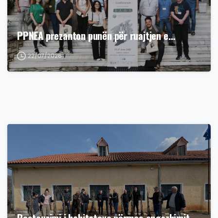
PPNEA prezanton punën për ruajtjen e…
22/07/2026
Restaurimi i habitateve përmes angazhimit