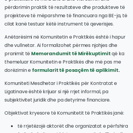
përdorimin praktik të rezultateve dhe produkteve të
projekteve të mëparshme të financuara nga BE-ja, të
cilat kanë testuar këtë instrument të qeverisjes.
Anëtarësimi në Komunitetin e Praktikës është i hapur
dhe vullnetar. Ai formalizohet përmes njohjes dhe
pranimit të
Memorandumit të Mirëkuptimit
që ka
themeluar Komunitetin e Praktikës dhe më pas me
dorëzimin e
formularit të posaçëm të aplikimit
.
Komuniteti Mesdhetar i Praktikës për Kontratat e
Ligatinave është krijuar si një rrjet informal, pa
subjektivitet juridik dhe pa detyrime financiare.
Objektivat kryesore të Komunitetit të Praktikës janë:
të rrjetëzojë aktorët dhe organizatat e përfshira