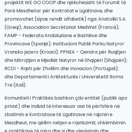
projektit WE GO COOP dhe njëkohësisht të Forumit të
Parë Mesdhetar për Kontratat e Ligatinave, dhe
promovohet (sipas rendit alfabetik) nga: Anatoliki S.A.
(Greqi); Association Secrétariat MedWet (Francë);
FAMP – Federata Andaluziane e Bashkive dhe
Provincave (Spanjë); Institucioni Publik Parku Natyror
Vransko jezero (Kroaci); PPNEA – Qendra për Ruajtjen
dhe Mbrojtjen e Mjedisit Natyror në Shqipëri (Shqipëri);
RCDI – Rrjeti për Zhvillim dhe Inovacion (Portugali);
dhe Departamenti i Arkitekturës i Universitetit Roma
Tre (Itali).
Komuniteti i Praktikës bashkon çdo entitet (publik apo
privat) dhe individ të interesuar ose të përfshirë në
zbatimin e Kontratave të Ligatinave në rajonin e
Mesdheut, me qëllim nxitjen e rrjetëzimit, shkëmbimin
e praktikave të mira dhe si dhe vlerësimin dhe