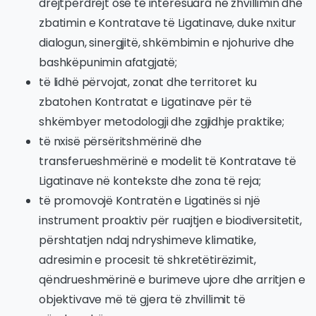
drejtpërdrejt ose të interesuara në zhvillimin dhe
zbatimin e Kontratave të Ligatinave, duke nxitur
dialogun, sinergjitë, shkëmbimin e njohurive dhe
bashkëpunimin afatgjatë;
të lidhë përvojat, zonat dhe territoret ku
zbatohen Kontratat e Ligatinave për të
shkëmbyer metodologji dhe zgjidhje praktike;
të nxisë përsëritshmërinë dhe
transferueshmërinë e modelit të Kontratave të
Ligatinave në kontekste dhe zona të reja;
të promovojë Kontratën e Ligatinës si një
instrument proaktiv për ruajtjen e biodiversitetit,
përshtatjen ndaj ndryshimeve klimatike,
adresimin e procesit të shkretëtirëzimit,
qëndrueshmërinë e burimeve ujore dhe arritjen e
objektivave më të gjera të zhvillimit të