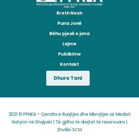
Rreth Nesh
Puna Jonë
Bëhu pjesë e jona
Lajme
Publikime
Kontakt
Dhuro Tani
2021 © PPNEA – Qendra e Ruajtjes dhe Mbrojtjes së Medisit
Natyror në Shqipëri | Të gjitha të drejtat të rezervuara |
Zhvilloi
SCM