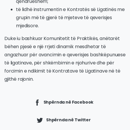
qëndrueshëm;
të lidhë instrumentin e Kontratës së Ligatinës me
grupin më të gjerë të mjeteve të qeverisjes
mjedisore.
Duke iu bashkuar Komunitetit të Praktikës, anëtarët
bëhen pjesë e një rrjeti dinamik mesdhetar të
angazhuar për avancimin e qeverisjes bashkëpunuese
të ligatinave, për shkëmbimin e njohurive dhe për
forcimin e ndikimit të Kontratave të Ligatinave në të
gjithë rajonin.
Shpërnda në Facebook
Shpërnda në Twitter