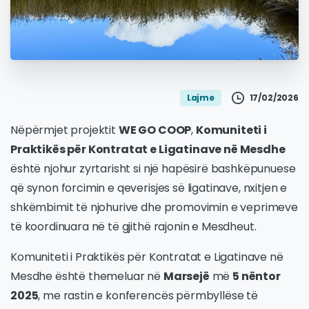
17/02/2026
Lajme
Nëpërmjet projektit
WE GO COOP
,
Komuniteti i
Praktikës për Kontratat e Ligatinave në Mesdhe
është njohur zyrtarisht si një hapësirë bashkëpunuese
që synon forcimin e qeverisjes së ligatinave, nxitjen e
shkëmbimit të njohurive dhe promovimin e veprimeve
të koordinuara në të gjithë rajonin e Mesdheut.
Komuniteti i Praktikës për Kontratat e Ligatinave në
Mesdhe është themeluar në
Marsejë
më
5 nëntor
2025
, me rastin e konferencës përmbyllëse të