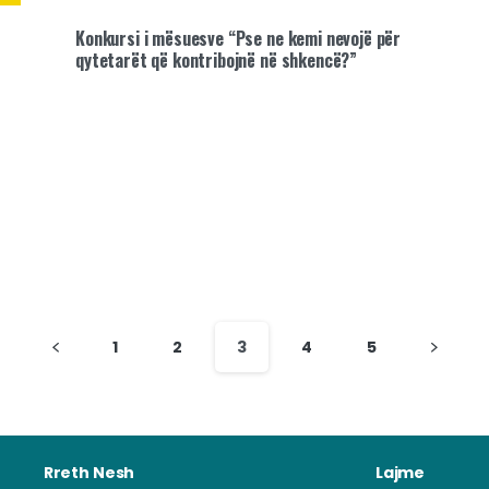
Konkursi i mësuesve “Pse ne kemi nevojë për
qytetarët që kontribojnë në shkencë?”
1
2
3
4
5
Rreth Nesh
Lajme