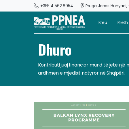
+355 4 562 8954
Rruga Janos Hunyadi, G
Kreu
Rreth
Dhuro
Kontributi juaj financiar mund të jetë n
ardhmen e mjedisit natyror në Shqipëri.