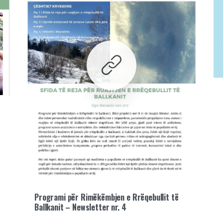
Programi për Rimëkëmbjen e Rrëqebullit të
Ballkanit – Newsletter nr. 4