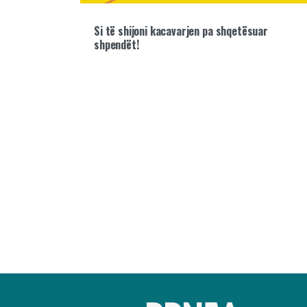
Si të shijoni kacavarjen pa shqetësuar
shpendët!