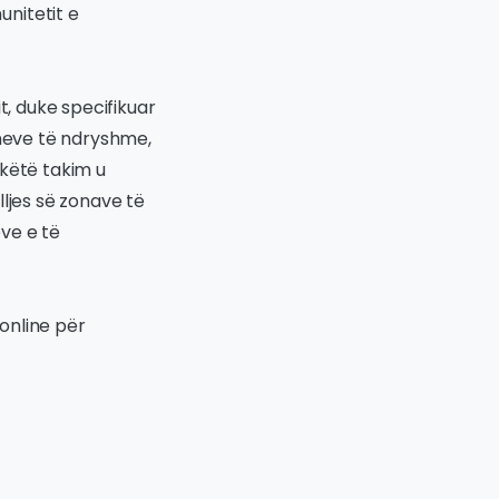
nitetit e
t, duke specifikuar
oneve të ndryshme,
 këtë takim u
ljes së zonave të
ve e të
 online për