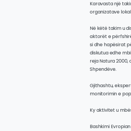
Karavasta një tak
organizatave loka
Në këtë takim u di
aktorët e përfshir
si dhe hapësirat p
diskutua edhe mbi 
reja Natura 2000,
Shpendëve.
Gjithashtu, ekspert
monitorimin e popul
Ky aktivitet u mbë
Bashkimi Evropian 