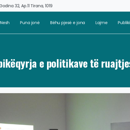
odina 32, Ap.11 Tirana, 1019
 Nesh
Puna jonë
Bëhu pjesë e jona
Lajme
Publi
këqyrja e politikave të ruajtjes