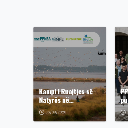
Kampi i Ruajtjes së
PP
Natyrës në…
pu
06/08/2026