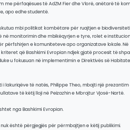
im me përfaqësues të AdZM Fier dhe Vlorë, anëtarë të komu
le, apo edhe studentë.
skutua mbi politikat kombëtare për ruajtjen e biodiversiteti
ë në monitorimin dhe mbikëqyrjen e tyre, rolet e instituci
ër përfshirjen e komuniteteve apo organizatave lokale. Në
kriteret që Bashkimi Evropian ndjek gjatë procesit të shpal
 duke u fokusuan në implementimin e Direktivës së Habitate
i i lakuriqëve të natës, Philippe Theo, mbajti një prezantim
latave të këtij lloji në Peizazhin e Mbrojtur Vjosë-Nartë.
shtet nga Bashkimi Evropian.
nuk është përgjegjës për përmbajtjen e këtij publikimi.