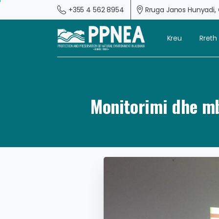
+355 4 562 8954
Rruga Janos Hunyadi, G
Kreu
Rreth
Monitorimi dhe mbi