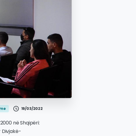
19/03/2022
jme
 2000 në Shqipëri:
 Divjakë-