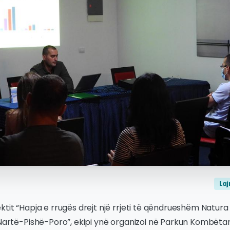
La
ktit “Hapja e rrugës drejt një rrjeti të qëndrueshëm Natura
 Nartë-Pishë-Poro”, ekipi ynë organizoi në Parkun Kombëtar