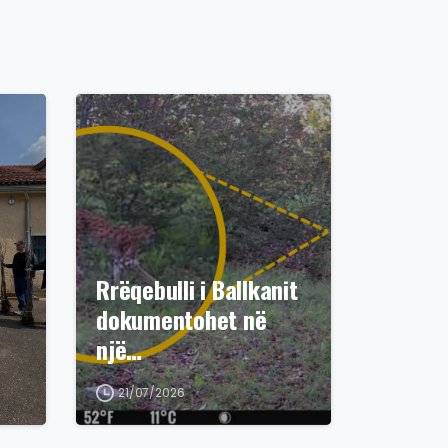
Rrëqebulli i Ballkanit
dokumentohet në
një…
21/07/2026