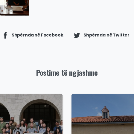
Shpërnda në Facebook
Shpërnda në Twitter
Postime të ngjashme