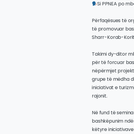
Si PPNEA po mb
Përfaqësues të or
të promovuar bash
Sharr-Korab-Korit
Takimi dy-ditor m
për të forcuar ba
nëpërmjet projekt
grupe të mëdha dh
iniciativat e turi
rajonit.
Në fund të seminar
bashkëpunim ndërk
këtyre iniciativav