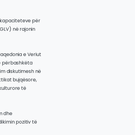
 kapaciteteve për
GLV) në rajonin
aqedonia e Veriut
të përbashkëta
nim diskutimesh në
tikat bujqësore,
kulturore të
im dhe
kimin pozitiv të