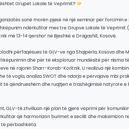
ështet Grupet Lokale të Veprimit?
ganizatës sonë morën pjesë në një seminar për forcimin e
këpunim ndërkufitar mes tre Grupve Lokale të Veprimit (
nik më 13-14 qershor në Bjeshkë e Dragashit, Kosovë.
blodhi përfaqësues të GLV-ve nga Shqipëria, Kosova dhe M
shkëpunimin dhe për të eksploruar mundësitë për nisma 
eve në rajonin Sharr-Korab-Koritnik. U realizua një kombi
e të vogla, analiza SWOT dhe ndarja e përvojave mbi prak
zmit të qëndrueshëm dhe ruajtjen e trashëgimisë natyrore e 
it, GLV-të zhvilluan një plan të gjerë veprimi për komunik
ufitar që harmonizon burimet e secilit dhe maksimizon ndi
e të përbashkëta.