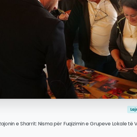
La
jonin e Sharrit: Nisma për Fuqizimin e Grupeve Lokale të 