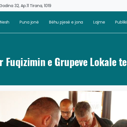
odina 32, Ap.11 Tirana, 1019
 Nesh
Puna jonë
Bëhu pjesë e jona
Lajme
Publi
r Fuqizimin e Grupeve Lokale te