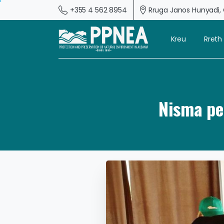
+355 4 562 8954
Rruga Janos Hunyadi, G
Kreu
Rreth
Nisma pe