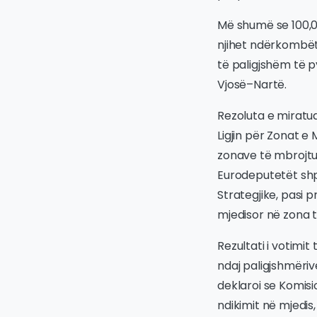
Më shumë se 100,00
njihet ndërkombëta
të paligjshëm të p
Vjosë–Nartë.
Rezoluta e miratu
Ligjin për Zonat e 
zonave të mbrojtu
Eurodeputetët shpr
Strategjike, pasi 
mjedisor në zona 
Rezultati i votimi
ndaj paligjshmëriv
deklaroi se Komisi
ndikimit në mjedis