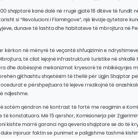
0 shqiptarë kanë dalë në rrugë gjatë 18 ditëve të fundit 
risht si “Revolucioni i Flamingove”, një lëvizje qytetare ku
yjeve, dunave të lashta dhe habitateve të mbrojtura në Pe
ar kërkon në mënyrë të veçantë shfuqizimin e ndryshimeve 
Mbrojtura, të cilat lejojnë infrastrukturë turistike në shkall
ra dhe dobësojnë mekanizmat kryesorë të mbikëqyrjes mj
ehën gjithashtu shqetësim të thellë për Ligjin Shqiptar pë
procedurat e përshpejtuara të lejeve rrezikojnë të anashkalo
të ndjeshme.
t të sotëm qëndron në kontrast të fortë me reagimin e Komi
e të konstatuara. Më 15 qershor, Komisionerja për Zgjerimin
oni kishte marrë garanci nga qeveria shqiptare se do të kryh
, duke injoruar faktin se punimet e paligjshme tashmë kishin