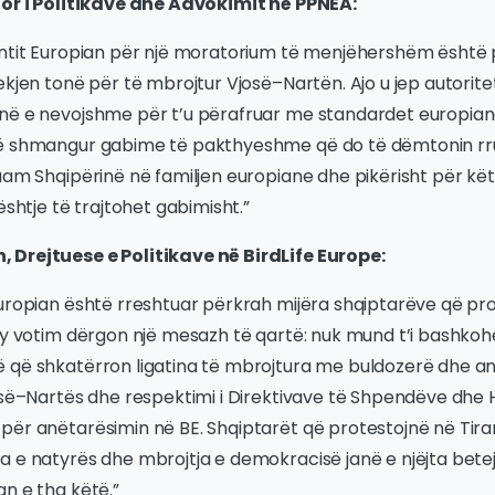
tor i Politikave dhe Advokimit në PPNEA:
entit Europian për një moratorium të menjëhershëm është p
ekjen tonë për të mbrojtur Vjosë–Nartën. Ajo u jep autorit
në e nevojshme për t’u përafruar me standardet europiane
të shmangur gabime të pakthyeshme që do të dëmtonin rr
duam Shqipërinë në familjen europiane dhe pikërisht për k
ështje të trajtohet gabimisht.”
 Drejtuese e Politikave në BirdLife Europe:
Europian është rreshtuar përkrah mijëra shqiptarëve që pr
 Ky votim dërgon një mesazh të qartë: nuk mund t’i bashko
 që shkatërron ligatina të mbrojtura me buldozerë dhe ana
josë–Nartës dhe respektimi i Direktivave të Shpendëve dhe 
për anëtarësimin në BE. Shqiptarët që protestojnë në Tir
 e natyrës dhe mbrojtja e demokracisë janë e njëjta betej
n e tha këtë.”