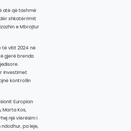
në atë që tashmë
ndër shkatërrimit
izazhin e Mbrojtur
të vitit 2024 në
ë të gjerë brenda
edisore.
r Investimet
jnë kontrollin
sionit Europian
, Marta Kos,
ej një vlerësim i
 ndodhur, pa leje,