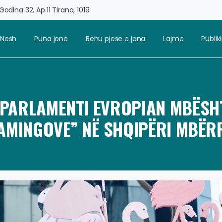
odina 32, Ap.11 Tirana, 1019
 Nesh
Puna jonë
Bëhu pjesë e jona
Lajme
Publi
: PARLAMENTI EVROPIAN MBËSH
LAMINGOVE” NË SHQIPËRI MBË