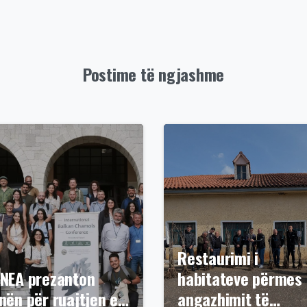
Postime të ngjashme
Restaurimi i
NEA prezanton
habitateve përmes
nën për ruajtjen e…
angazhimit të…