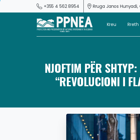
+355 4 562 8954
Rruga Janos Hunyadi, G
Kreu
Rreth
NJOFTIM PËR SHTYP
“REVOLUCIONI I F