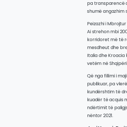
pa transparencë d
shumë angazhim se
Peizazhi i Mbrojtu
Ai strehon mbi 200
korridoret më të r
mesdheut dhe bresh
Italia dhe Kroacia
vetëm në Shqipëri
Që nga fillimi i m
publikuar, pa vler
kundërshtim të dr
kuadër të acquis mj
ndërtimit të paligj
nëntor 2021.