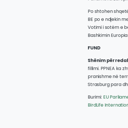
Po shtohen shqetë
BE po e ndjekin m
Votimi i sotëm e b
Bashkimin Europia
FUND
Shënim për redak
fillimi. PPNEA ka 
pranishme në terre
Strasburg para dhe
Burimi:
EU Parliame
BirdLife Internatio