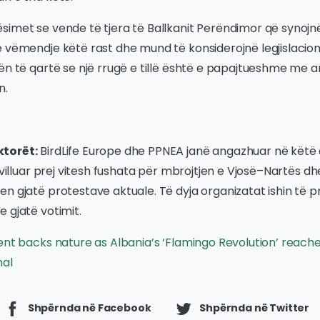
simet se vende të tjera të Ballkanit Perëndimor që synojn
e vëmendje këtë rast dhe mund të konsiderojnë legjislacio
ën të qartë se një rrugë e tillë është e papajtueshme me 
n.
torët:
BirdLife Europe dhe PPNEA janë angazhuar në këtë 
zhvilluar prej vitesh fushata për mbrojtjen e Vjosë–Nartës d
n gjatë protestave aktuale. Të dyja organizatat ishin të 
 gjatë votimit.
nt backs nature as Albania’s ‘Flamingo Revolution’ reach
nal
Shpërnda në Facebook
Shpërnda në Twitter