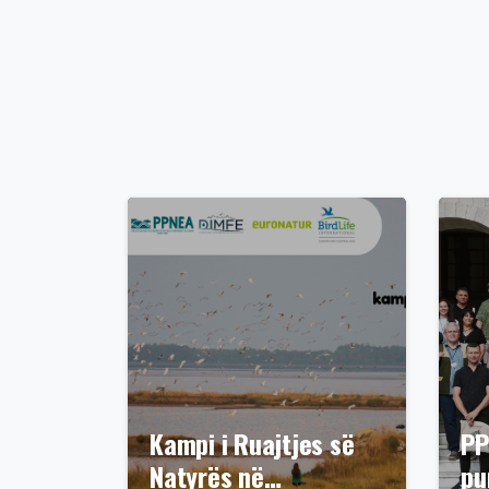
Kampi i Ruajtjes së
PP
Natyrës në…
pu