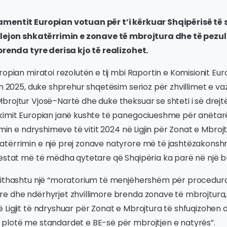
amentit Europian votuan për t’i kërkuar Shqipërisë të 
 lejon shkatërrimin e zonave të mbrojtura dhe të pezull
 brenda tyre derisa kjo të realizohet.
ropian miratoi rezolutën e tij mbi Raportin e Komisionit Eu
tin 2025, duke shprehur shqetësim serioz për zhvillimet e 
brojtur Vjosë–Nartë dhe duke theksuar se shteti i së drej
kimit Europian janë kushte të panegociueshme për anëtar
imin e ndryshimeve të vitit 2024 në Ligjin për Zonat e Mbrojt
tërrimin e një prej zonave natyrore më të jashtëzakons
testat më të mëdha qytetare që Shqipëria ka parë në një b
jithashtu një “moratorium të menjëhershëm për procedurat 
e dhe ndërhyrjet zhvillimore brenda zonave të mbrojtura, 
Ligjit të ndryshuar për Zonat e Mbrojtura të shfuqizohen 
plotë me standardet e BE-së për mbrojtjen e natyrës”.