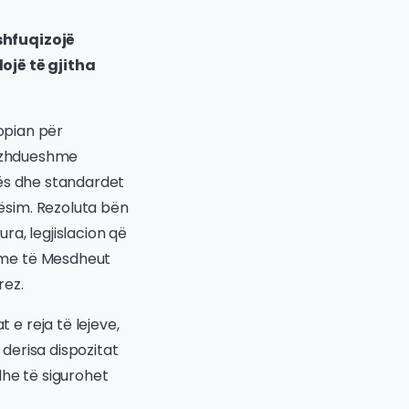
shfuqizojë
ojë të gjitha
ropian për
vazhdueshme
tës dhe standardet
ësim. Rezoluta bën
ura, legjislacion që
hme të Mesdheut
rez.
e reja të lejeve,
derisa dispozitat
dhe të sigurohet