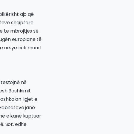
ikërisht ajo që
eteve shqiptare
 të mbrojtjes së
ugën europiane të
ëtë arsye nuk mund
otestojnë në
hesh Bashkimit
shkalon ligjet e
Habitateve janë
anë e kanë kuptuar
ë. Sot, edhe