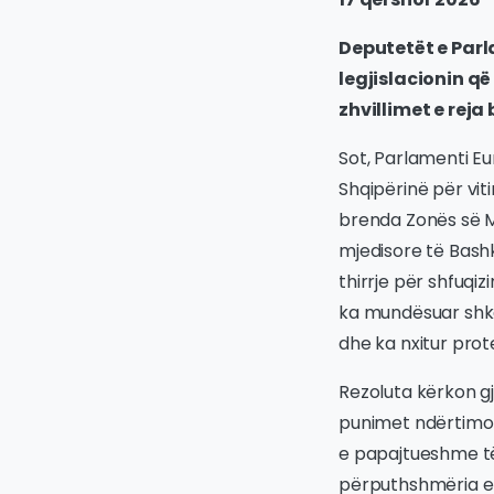
Deputetët e Parl
legjislacionin që
zhvillimet e reja
Sot, Parlamenti Eu
Shqipërinë për vi
brenda Zonës së M
mjedisore të Bash
thirrje për shfuqiz
ka mundësuar shka
dhe ka nxitur pro
Rezoluta kërkon g
punimet ndërtimor
e papajtueshme të 
përputhshmëria e 