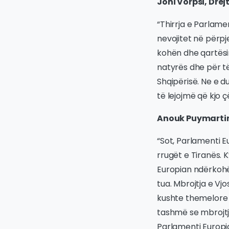
Joni Vorpsi, Drej
“Thirrja e Parlam
nevojitet në përpj
kohën dhe qartësi
natyrës dhe për 
Shqipërisë. Ne e 
të lejojmë që kjo ç
Anouk Puymartin,
“Sot, Parlamenti 
rrugët e Tiranës.
Europian ndërkohë
tua. Mbrojtja e V
kushte themelore 
tashmë se mbrojtja
Parlamenti Europia