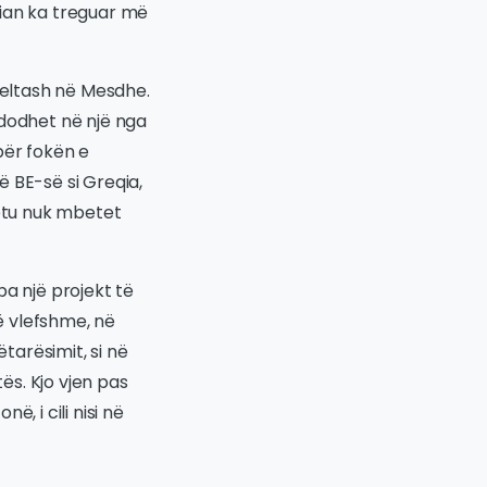
pian ka treguar më
 deltash në Mesdhe.
ndodhet në një nga
për fokën e
 BE-së si Greqia,
këtu nuk mbetet
pa një projekt të
të vlefshme, në
arësimit, si në
ës. Kjo vjen pas
, i cili nisi në