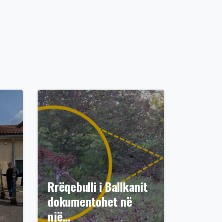
Rrëqebulli i Ballkanit
dokumentohet në
një…