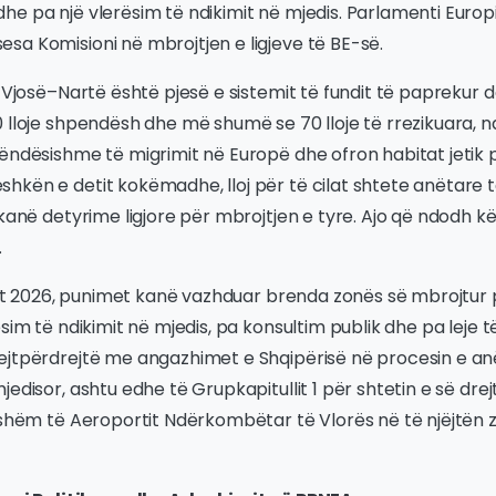
he pa një vlerësim të ndikimit në mjedis. Parlamenti Euro
sa Komisioni në mbrojtjen e ligjeve të BE-së.
r Vjosë–Nartë është pjesë e sistemit të fundit të paprekur
 lloje shpendësh dhe më shumë se 70 lloje të rrezikuara, 
ëndësishme të migrimit në Europë dhe ofron habitat jetik 
kën e detit kokëmadhe, lloj për të cilat shtete anëtare të
 kanë detyrime ligjore për mbrojtjen e tyre. Ajo që ndodh 
.
ajit 2026, punimet kanë vazhduar brenda zonës së mbrojtur 
ësim të ndikimit në mjedis, pa konsultim publik dhe pa leje 
ejtpërdrejtë me angazhimet e Shqipërisë në procesin e anët
edisor, ashtu edhe të Grupkapitullit 1 për shtetin e së drejt
shëm të Aeroportit Ndërkombëtar të Vlorës në të njëjtën zonë