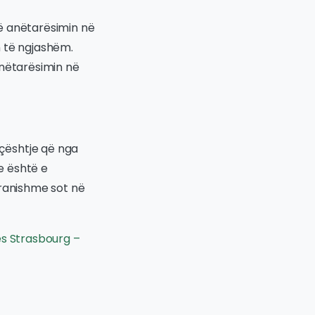
ë anëtarësimin në
n të ngjashëm.
anëtarësimin në
çështje që nga
he është e
pranishme sot në
es Strasbourg –