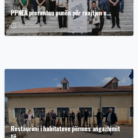
PPNEA prezanton punën për ruajtjen e…
22/07/2026
Restaurimi i habitateve përmes angazhimit
të…