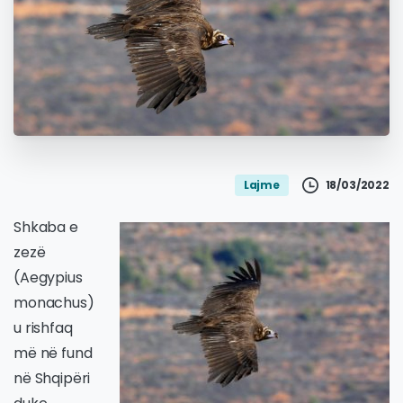
18/03/2022
Lajme
Shkaba e
zezë
(Aegypius
monachus)
u rishfaq
më në fund
në Shqipëri