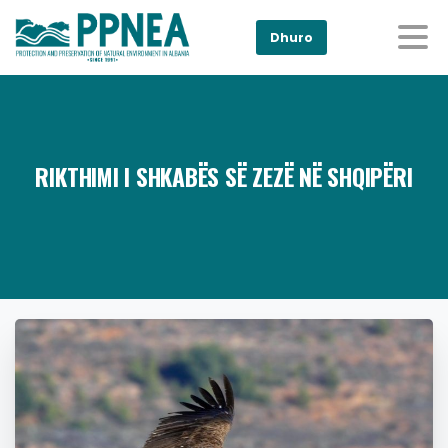
Dhuro
RIKTHIMI I SHKABËS SË ZEZË NË SHQIPËRI