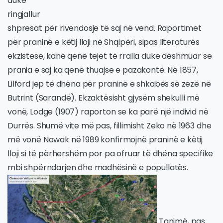
duke
ringjallur
shpresat për rivendosje të saj në vend. Raportimet
për praninë e këtij lloji në Shqipëri, sipas literaturës
ekzistese, kanë qenë tejet të rralla duke dëshmuar se
prania e saj ka qenë thuajse e pazakontë. Në 1857,
Lilford jep të dhëna për praninë e shkabës së zezë në
Butrint (Sarandë). Ekzaktësisht gjysëm shekulli më
vonë, Lodge (1907) raporton se ka parë një individ në
Durrës. Shumë vite më pas, fillimisht Zeko në 1963 dhe
më vonë Nowak në 1989 konfirmojnë praninë e këtij
lloji si të përhershëm por pa ofruar të dhëna specifike
mbi shpërndarjen dhe madhësinë e popullatës.
Tanimë, pas