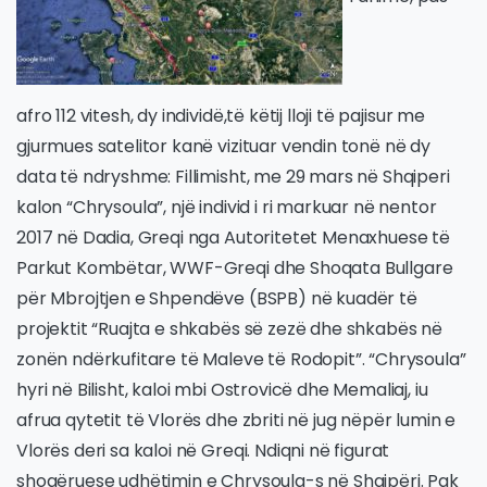
afro 112 vitesh, dy individë,të këtij lloji të pajisur me
gjurmues satelitor kanë vizituar vendin tonë në dy
data të ndryshme: Fillimisht, me 29 mars në Shqiperi
kalon “Chrysoula”, një individ i ri markuar në nentor
2017 në Dadia, Greqi nga Autoritetet Menaxhuese të
Parkut Kombëtar, WWF-Greqi dhe Shoqata Bullgare
për Mbrojtjen e Shpendëve (BSPB) në kuadër të
projektit “Ruajta e shkabës së zezë dhe shkabës në
zonën ndërkufitare të Maleve të Rodopit”. “Chrysoula”
hyri në Bilisht, kaloi mbi Ostrovicë dhe Memaliaj, iu
afrua qytetit të Vlorës dhe zbriti në jug nëpër lumin e
Vlorës deri sa kaloi në Greqi. Ndiqni në figurat
shoqëruese udhëtimin e Chrysoula-s në Shqipëri. Pak