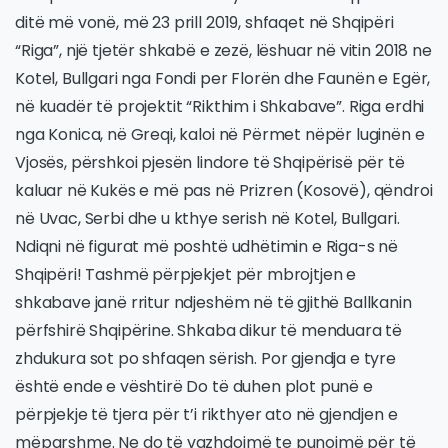
ditë më vonë, më 23 prill 2019, shfaqet në Shqipëri
“Riga”, një tjetër shkabë e zezë, lëshuar në vitin 2018 ne
Kotel, Bullgari nga Fondi per Florën dhe Faunën e Egër,
në kuadër të projektit “Rikthim i Shkabave”. Riga erdhi
nga Konica, në Greqi, kaloi në Përmet nëpër luginën e
Vjosës, përshkoi pjesën lindore të Shqipërisë për të
kaluar në Kukës e më pas në Prizren (Kosovë), qëndroi
në Uvac, Serbi dhe u kthye serish në Kotel, Bullgari.
Ndiqni në figurat më poshtë udhëtimin e Riga-s në
Shqipëri! Tashmë përpjekjet për mbrojtjen e
shkabave janë rritur ndjeshëm në të gjithë Ballkanin
përfshirë Shqipërine. Shkaba dikur të menduara të
zhdukura sot po shfaqen sërish. Por gjendja e tyre
është ende e vështirë Do të duhen plot punë e
përpjekje të tjera për t’i rikthyer ato në gjendjen e
mëparshme. Ne do të vazhdojmë te punojmë për të