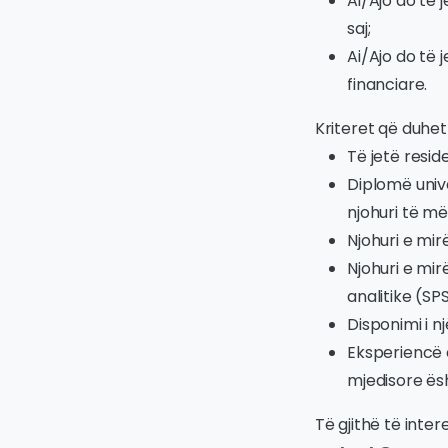
Ai/Ajo do të 
saj;
Ai/Ajo do të 
financiare.
Kriteret që duhet
Të jetë resid
Diplomë univ
njohuri të më
Njohuri e mir
Njohuri e mir
analitike (SPS
Disponimi i n
Eksperiencë
mjedisore ësh
Të gjithë të inter