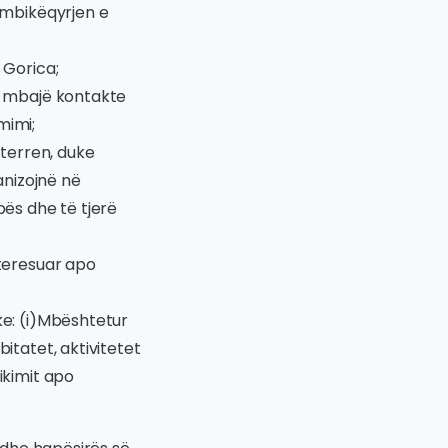
 mbikëqyrjen e
 Gorica;
të mbajë kontakte
mimi;
 terren, duke
anizojnë në
ës dhe të tjerë
nteresuar apo
ke: (i)Mbështetur
itatet, aktivitetet
ikimit apo