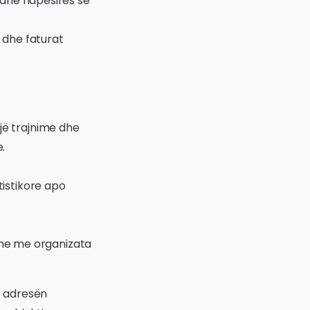
e dhe hapësirës së
e dhe faturat
jë trajnime dhe
.
tistikore apo
me me organizata
 adresën