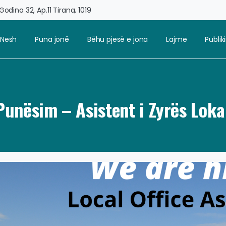
odina 32, Ap.11 Tirana, 1019
 Nesh
Puna jonë
Bëhu pjesë e jona
Lajme
Publi
 Punësim – Asistent i Zyrës Loka