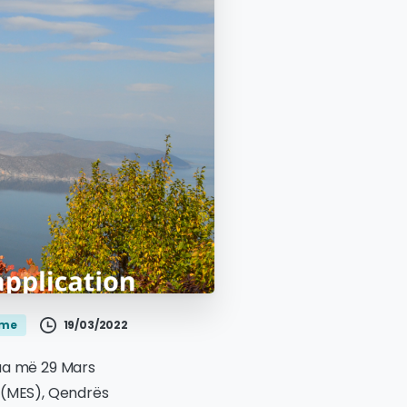
19/03/2022
jme
lua më 29 Mars
ë (MES), Qendrës