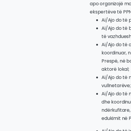
apo organizojë mo
ekspertëve të PPN
Ai/Ajo do të 
Ai/Ajo do të
të vazhduesh
Ai/Ajo do të 
koordinuar, n
Prespë, në b
aktorë lokal;
Ai/Ajo do të 
vullnetarëve;
Ai/Ajo do të
dhe koordinua
ndërkufitare,
edukimit në 