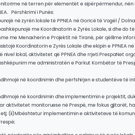
nitorime në terren për elementët e sipërpërmendur, nën
EA. Përshkrimi i Punës:
punojë në zyrën lokale të PPNEA në Goricë të Vogël / Dolna
 bashkëpunojë me Koordinatorin e Zyrës Lokale, si dhe do 
me me Menaxherin e Projektit në Tiranë, për qëllime infor
asistojë Koordinatorin e Zyrës Lokale dhe ekipin e PPNEA në
ë nivel lokal, aktivitetet që PPNEA dhe rrjeti PrespaNet org
ashkëpunim me administratën e Parkut Kombëtar të Presp
ndihmojë në koordinimin dhe përfshirjen e studentëve të i
 ndihmojë në koordinimin dhe implementimin e projektit, du
r aktivitetet monitoruese në Prespë, me fokus gjitarët, hab
 etj; (ii)Mbështetur implementimin e aktiviteteve të komun
Prespë;