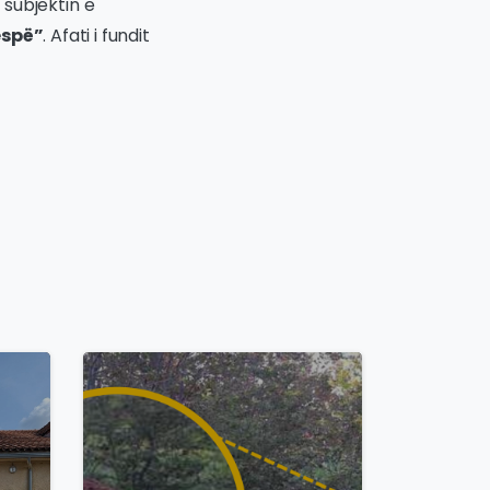
 subjektin e
espë”
. Afati i fundit