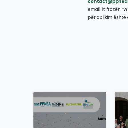
contact@ppnea
email-it frazën
“A
për aplikim është