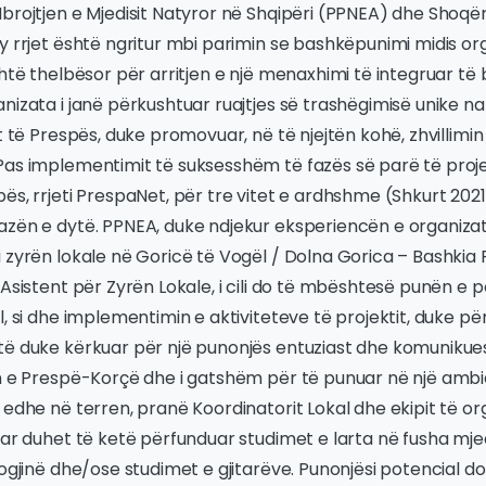
brojtjen e Mjedisit Natyror në Shqipëri (PPNEA) dhe Shoqër
y rrjet është ngritur mbi parimin se bashkëpunimi midis or
shtë thelbësor për arritjen e një menaxhimi të integruar të 
nizata i janë përkushtuar ruajtjes së trashëgimisë unike n
it të Prespës, duke promovuar, në të njejtën kohë, zhvilli
Pas implementimit të suksesshëm të fazës së parë të proje
ës, rrjeti PrespaNet, për tre vitet e ardhshme (Shkurt 202
azën e dytë. PPNEA, duke ndjekur eksperiencën e organiz
 zyrën lokale në Goricë të Vogël / Dolna Gorica – Bashkia
 Asistent për Zyrën Lokale, i cili do të mbështesë punën e 
l, si dhe implementimin e aktiviteteve të projektit, duke p
ë duke kërkuar për një punonjës entuziast dhe komunikues, 
n e Prespë-Korçë dhe i gatshëm për të punuar në një ambie
 edhe në terren, pranë Koordinatorit Lokal dhe ekipit të or
uar duhet të ketë përfunduar studimet e larta në fusha mjed
logjinë dhe/ose studimet e gjitarëve. Punonjësi potencial d