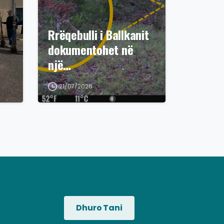
Rrëqebulli i Ballkanit
dokumentohet në
një…
21/07/2026
Dhuro Tani