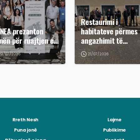
Restaurimi i
NEA prezanton
habitateve përmes
nën për ruajtjen e…
angazhimit të…
22/07/2026
21/07/2026
Rreth Nesh
Lajme
Puna jonë
Publikime