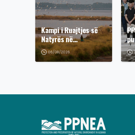
Kampi i Ruajtjes së
PP
Natyrës në…
pu
06/08/2026