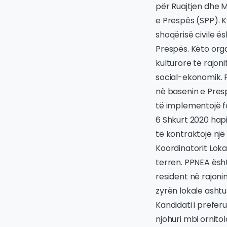
për Ruajtjen dhe M
e Prespës (SPP). K
shoqërisë civile ë
Prespës. Këto orga
kulturore të rajon
social-ekonomik. 
në basenin e Presp
të implementojë f
6 Shkurt 2020 hapi
të kontraktojë një
Koordinatorit Loka
terren. PPNEA ësht
resident në rajoni
zyrën lokale ashtu
Kandidati i prefer
njohuri mbi ornito