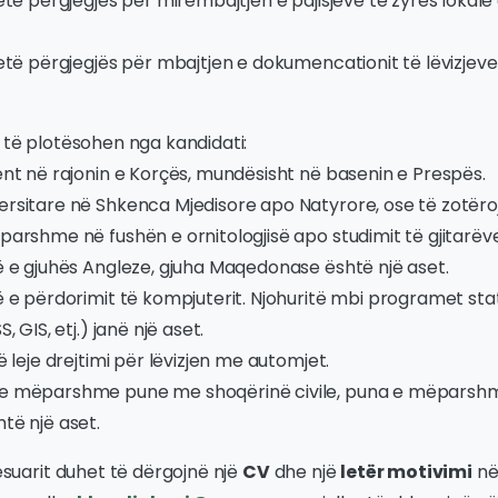
jetë përgjegjës për mirëmbajtjen e pajisjeve të zyrës lokal
jetë përgjegjës për mbajtjen e dokumencationit të lëvizjev
 të plotësohen nga kandidati:
ent në rajonin e Korçës, mundësisht në basenin e Prespës.
ersitare në Shkenca Mjedisore apo Natyrore, ose të zotëro
parshme në fushën e ornitologjisë apo studimit të gjitarëve
ë e gjuhës Angleze, gjuha Maqedonase është një aset.
ë e përdorimit të kompjuterit. Njohuritë mbi programet sta
S, GIS, etj.) janë një aset.
jë leje drejtimi për lëvizjen me automjet.
 e mëparshme pune me shoqërinë civile, puna e mëparsh
të një aset.
esuarit duhet të dërgojnë një
CV
dhe një
letër motivimi
në