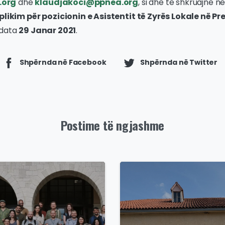
.org
dhe
klaudjakoci@ppnea.org
, si dhe të shkruajnë në
plikim për pozicionin e Asistentit të Zyrës Lokale në Pr
 data
29 Janar 2021
.
Shpërnda në Facebook
Shpërnda në Twitter
Postime të ngjashme