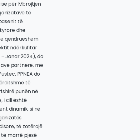
isë për Mbrojtjen
ganizatave të
basenit të
atyrore dhe
min e qëndrueshem
ktit ndërkufitar
1 – Janar 2024), do
atave partnere, më
 Pustec. PPNEA do
përditshme të
ërfshirë punën në
i cili është
nt dinamik, si në
ganizatës.
isore, të zotërojë
o të marrë pjesë