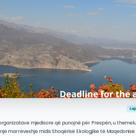
La
 i organizatave mjedisore që punojnë për Prespën, u theme
r një marrëveshje midis Shoqërisë Ekologjike të Maqedonis