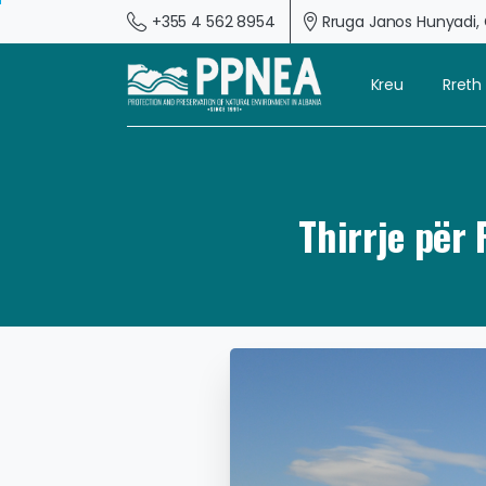
+355 4 562 8954
Rruga Janos Hunyadi, G
Kreu
Rreth
Thirrje për