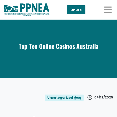
Dhuro
Top Ten Online Casinos Australia
04/12/2025
Uncategorized @sq