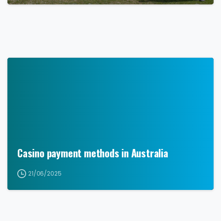
Casino payment methods in Australia
21/06/2025