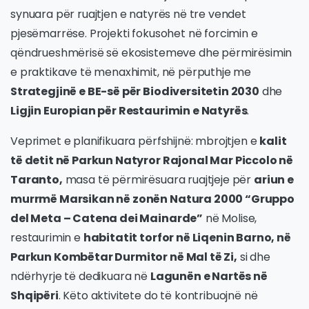
synuara për ruajtjen e natyrës në tre vendet
pjesëmarrëse. Projekti fokusohet në forcimin e
qëndrueshmërisë së ekosistemeve dhe përmirësimin
e praktikave të menaxhimit, në përputhje me
Strategjinë e BE-së për Biodiversitetin 2030
dhe
Ligjin Europian për Restaurimin e Natyrës
.
Veprimet e planifikuara përfshijnë: mbrojtjen e
kalit
të detit në Parkun Natyror Rajonal Mar Piccolo në
Taranto,
masa të përmirësuara ruajtjeje për
ariun e
murrmë Marsikan në zonën Natura 2000 “Gruppo
del Meta – Catena dei Mainarde”
në Molise,
restaurimin e
habitatit torfor në Liqenin Barno, në
Parkun Kombëtar Durmitor në Mal të Zi,
si dhe
ndërhyrje të dedikuara në
Lagunën e Nartës në
Shqipëri
. Këto aktivitete do të kontribuojnë në