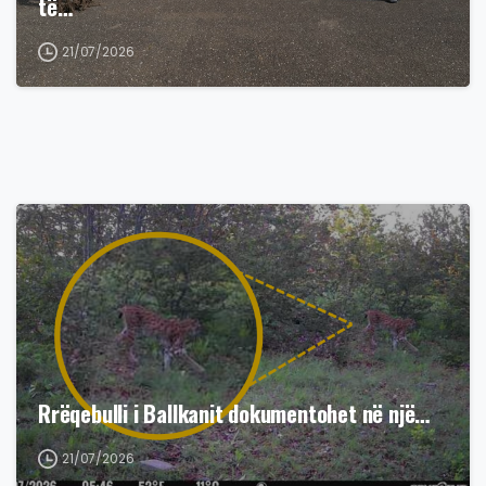
të…
21/07/2026
Rrëqebulli i Ballkanit dokumentohet në një…
21/07/2026