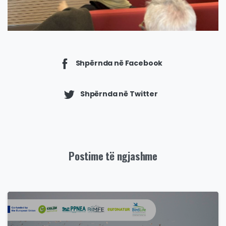
Shpërnda në Facebook
Shpërnda në Twitter
Postime të ngjashme