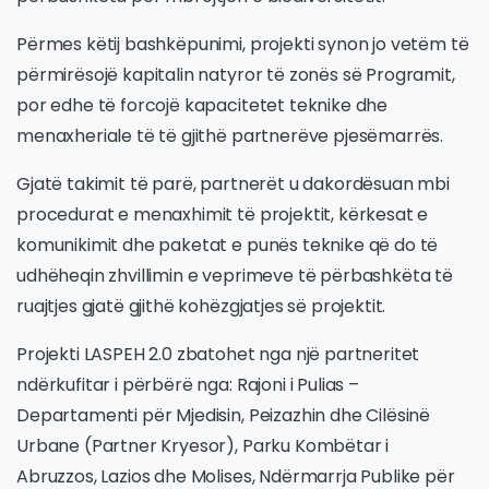
Përmes këtij bashkëpunimi, projekti synon jo vetëm të
përmirësojë kapitalin natyror të zonës së Programit,
por edhe të forcojë kapacitetet teknike dhe
menaxheriale të të gjithë partnerëve pjesëmarrës.
Gjatë takimit të parë, partnerët u dakordësuan mbi
procedurat e menaxhimit të projektit, kërkesat e
komunikimit dhe paketat e punës teknike që do të
udhëheqin zhvillimin e veprimeve të përbashkëta të
ruajtjes gjatë gjithë kohëzgjatjes së projektit.
Projekti
LASPEH 2.0
zbatohet nga një partneritet
ndërkufitar i përbërë nga: Rajoni i Pulias –
Departamenti për Mjedisin, Peizazhin dhe Cilësinë
Urbane (Partner Kryesor), Parku Kombëtar i
Abruzzos, Lazios dhe Molises, Ndërmarrja Publike për