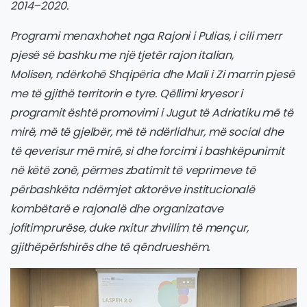
2014–2020.
Programi menaxhohet nga
Rajoni i Pulias
, i cili merr
pjesë së bashku me një tjetër rajon italian,
Molisen,
ndërkohë
Shqipëria
dhe
Mali i Zi
marrin pjesë
me të gjithë territorin e tyre. Qëllimi kryesor i
programit është promovimi i Jugut të Adriatiku më të
mirë, më të gjelbër, më të ndërlidhur, më social dhe
të qeverisur më mirë, si dhe forcimi i bashkëpunimit
në këtë zonë, përmes zbatimit të veprimeve të
përbashkëta ndërmjet aktorëve institucionalë
kombëtarë e rajonalë dhe organizatave
jofitimprurëse, duke nxitur zhvillim të mençur,
gjithëpërfshirës dhe të qëndrueshëm.