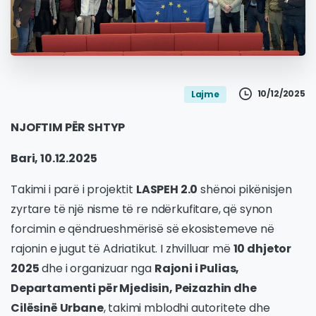
10/12/2025
Lajme
NJOFTIM PËR SHTYP
Bari, 10.12.2025
Takimi i parë i projektit
LASPEH 2.0
shënoi pikënisjen
zyrtare të një nisme të re ndërkufitare, që synon
forcimin e qëndrueshmërisë së ekosistemeve në
rajonin e jugut të Adriatikut. I zhvilluar më
10 dhjetor
2025
dhe i organizuar nga
Rajoni i Pulias,
Departamenti për Mjedisin, Peizazhin dhe
Cilësinë Urbane
, takimi mblodhi autoritete dhe