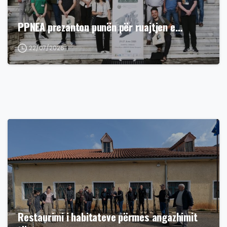
PPNEA prezanton punën për ruajtjen e…
22/07/2026
Restaurimi i habitateve përmes angazhimit