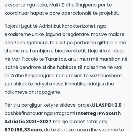
ekspertë nga Italia, Mali i Zi dhe Shqipëria për të
koordinuar hapat e parë operacionalë të projektit.
Rajoni i jugut të Adriatikut karakterizohet nga
ekosisteme unike, laguna bregdetare, masive malore
dhe zona ligatinore, të cilat po përballen gjithnjë e më
shumë me humbjen e biodiversitetit. Lloje si kali i detit
në Mar Piccolo të Tarantos, ariu i murrmë marsikan në
Italinë qendrore, si dhe habitate të ndjeshme në Mal
të Zi dhe Shqipëri, janë nën presion të vazhdueshëm
për shkak të ndryshimeve klimatike, ndotjes dhe
ndikimeve antropogjene.
Për t’iu përgjigjur këtyre sfidave, projekti
LASPEH 2.0
, i
bashkëfinancuar nga Programi
Interreg IPA South
Adriatic 2021–2027
me një buxhet total prej
870.156,33 euro
, do të zbatojë masa dhe veprime të