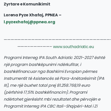
Zyrtare e Komunikimit
Lorena Pyze Xhafaj, PPNEA –
l.pyzexhafaj@ppnea.org
———————————————————————————————
———–———–——–
www.southadriatic.eu
Programi
Interreg IPA South Adriatic 2021–2027
është
një program bashkëpunimi ndërkufitar, i
bashkëfinancuar nga Bashkimi Evropian përmes
Instrumentit të Asistencës së Para-Anëtarësimit (
IPA
III
), me një buxhet total prej
81.258.768,19 euro
(përfshirë
17,51% bashkëfinancim
). Programi
ndërtohet gjerësisht mbi rezultatet dhe përvojën e
Programit Interreg IPA CBC Itali–Shqipëri–Mal i Zi