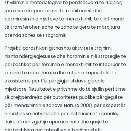
zhvillimin e metodologjive të përditësuara të ruajtjes,
forcimin e kapaciteteve të monitorimit dhe
përmirësimin e mjeteve të menaxhimit, të cilat mund
të transferohen edhe në zona të tjera të mbrojtura
brenda zonës së Programit.
Projekti parashikon gjithashtu aktivitete trajnimi,
nisma ndërgjegjësuese dhe hartimin e një strategjie të
përbashkët për forcimin e menaxhimit të integruar të
zonave të mbrojtura, si dhe rritjen e kapacitetit të
ekosistemit për t’iu përgjigjur sfidave globale
mjedisore. Rezultatet e pritshme do të sjellin përfitime
të drejtpërdrejta për autoritetet publike përgjegjëse
për menaxhimin e zonave Natura 2000, për ekspertët
e ruajtjes së natyrës dhe për institucionet rajonale,
duke ofruar zgjidhje operacionale dhe qasje të
përbashkëta për mbrojtjen e biodiversitetit.