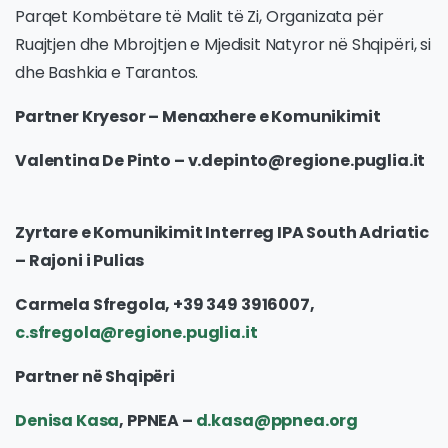
Parqet Kombëtare të Malit të Zi, Organizata për
Ruajtjen dhe Mbrojtjen e Mjedisit Natyror në Shqipëri, si
dhe Bashkia e Tarantos.
Partner Kryesor – Menaxhere e Komunikimit
Valentina De Pinto –
v.depinto@regione.puglia.it
Zyrtare e Komunikimit Interreg IPA South Adriatic
– Rajoni i Pulias
Carmela Sfregola, +39 349 3916007,
c.sfregola@regione.puglia.it
Partner në Shqipëri
Denisa Kasa
, PPNEA –
d.kasa@ppnea.org