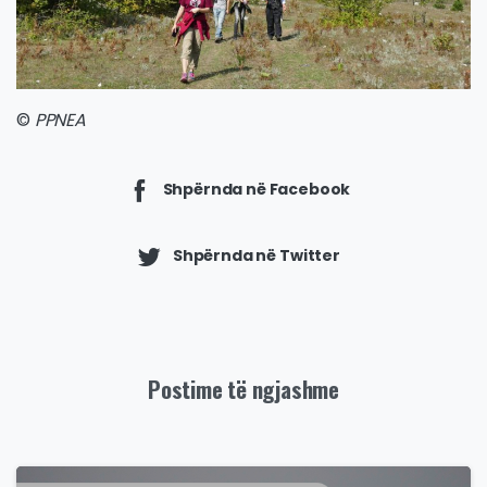
©
PPNEA
Shpërnda në Facebook
Shpërnda në Twitter
Postime të ngjashme