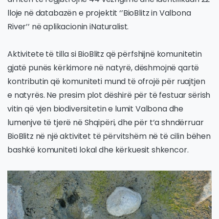
lloje në databazën e projektit ‘’BioBlitz in Valbona
River’’ në aplikacionin iNaturalist.
Aktivitete të tilla si BioBlitz që përfshijnë komunitetin
gjatë punës kërkimore në natyrë, dëshmojnë qartë
kontributin që komuniteti mund të ofrojë për ruajtjen
e natyrës. Ne presim plot dëshirë për të festuar sërish
vitin që vjen biodiversitetin e lumit Valbona dhe
lumenjve të tjerë në Shqipëri, dhe për t’a shndërruar
BioBlitz në një aktivitet të përvitshëm në të cilin bëhen
bashkë komuniteti lokal dhe kërkuesit shkencor.