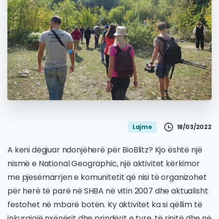
18/03/2022
Lajme
A keni dëgjuar ndonjëherë për BioBlitz? Kjo është një
nismë e National Geographic, një aktivitet kërkimor
me pjesëmarrjen e komunitetit që nisi të organizohet
për herë të parë në SHBA në vitin 2007 dhe aktualisht
festohet në mbarë botën. Ky aktivitet ka si qëllim të
inkurajojë nxënësit dhe prindërit e tyre, të rinjtë dhe në