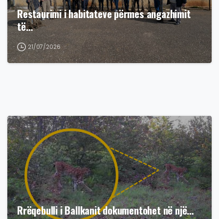
Restaurimi i habitateve përmes angazhimit
të…
21/07/2026
Rrëqebulli i Ballkanit dokumentohet në një…