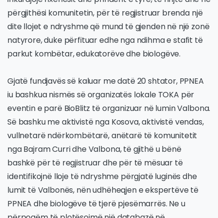
përgjithësi komunitetin, për të regjistruar brenda një
dite llojet e ndryshme që mund të gjenden në një zonë
natyrore, duke përfituar edhe nga ndihma e stafit të
parkut kombëtar, edukatorëve dhe biologëve.
Gjatë fundjavës së kaluar me datë 20 shtator, PPNEA
iu bashkua nismës së organizatës lokale TOKA për
eventin e parë BioBlitz të organizuar në lumin Valbona.
Së bashku me aktivistë nga Kosova, aktivistë vendas,
vullnetarë ndërkombëtarë, anëtarë të komunitetit
nga Bajram Curri dhe Valbona, të gjithë u bënë
bashkë për të regjistruar dhe për të mësuar të
identifikojnë lloje të ndryshme përgjatë luginës dhe
lumit të Valbonës, nën udhëheqjen e ekspertëve të
PPNEA dhe biologëve të tjerë pjesëmarrës. Ne u
përpoqëm të plotësojmë një databazë në