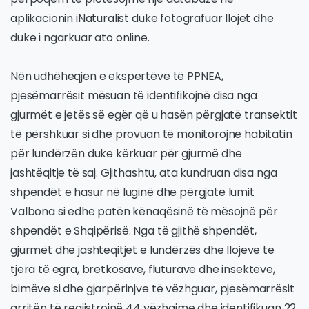
aplikacionin iNaturalist duke fotografuar llojet dhe
duke i ngarkuar ato online.
Nën udhëheqjen e ekspertëve të PPNEA,
pjesëmarrësit mësuan të identifikojnë disa nga
gjurmët e jetës së egër që u hasën përgjatë transektit
të përshkuar si dhe provuan të monitorojnë habitatin
për lundërzën duke kërkuar për gjurmë dhe
jashtëqitje të saj. Gjithashtu, ata kundruan disa nga
shpendët e hasur në luginë dhe përgjatë lumit
Valbona si edhe patën kënaqësinë të mësojnë për
shpendët e Shqipërisë. Nga të gjithë shpendët,
gjurmët dhe jashtëqitjet e lundërzës dhe llojeve të
tjera të egra, bretkosave, fluturave dhe insekteve,
bimëve si dhe gjarpërinjve të vëzhguar, pjesëmarrësit
arritën të regjistrojnë 44 vëzhgime dhe identifikuan 22