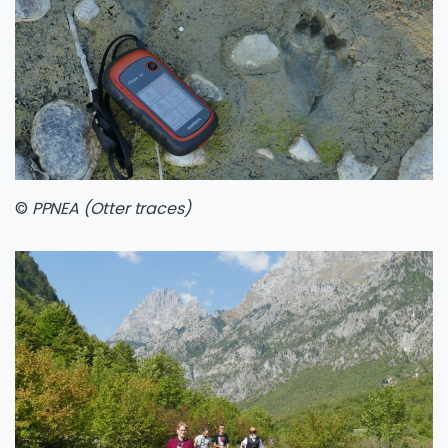
©
PPNEA (Otter traces)