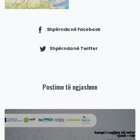
Shpërnda në Facebook
Shpërnda në Twitter
Postime të ngjashme