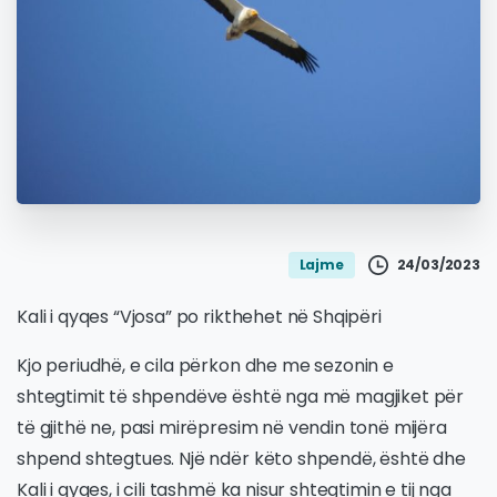
24/03/2023
Lajme
Kali i qyqes “Vjosa” po rikthehet në Shqipëri
Kjo periudhë, e cila përkon dhe me sezonin e
shtegtimit të shpendëve është nga më magjiket për
të gjithë ne, pasi mirëpresim në vendin tonë mijëra
shpend shtegtues. Një ndër këto shpendë, është dhe
Kali i qyqes, i cili tashmë ka nisur shtegtimin e tij nga