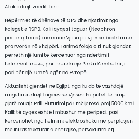
Afrika drejt vendit tonë.
Nëpërmjet të dhënave të GPS dhe njoftimit nga
kolegët e RSPB, Kali i qyqes i taguar (Neophron
percnopterus) me emrin Vjosa po vjen së bashku me
pranverën në Shqipëri. Tanimë foleja e tij nuk gjendet
përreth një lumi të kërcënuar nga ndërtimi i
hidrocentraleve, por brenda një Parku Kombëtar, i
pari për një lum të egër në Evropë.
Aktualisht gjendet në Egjipt, nga ku do të vazhdojë
rrugëtimin drejt Luginës së Vjosës, ku pritet të arrijë
gjatë muajit Prill. Fluturimi për mbijetesë prej 5000 km i
Kalit të qyqes është i mbushur me peripeci, pasi
kërcënohet nga helmimi, elektroshoku me përplasjen
me infrastrukturat e energjisë, persekutimi etj.