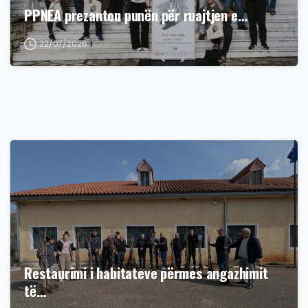
PPNEA prezanton punën për ruajtjen e…
22/07/2026
Restaurimi i habitateve përmes angazhimit
të…