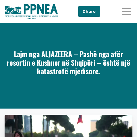
Dhuro
Lajm nga ALJAZEERA – Pashë nga afër
resortin e Kushner në Shqipëri – është një
katastrofë mjedisore.