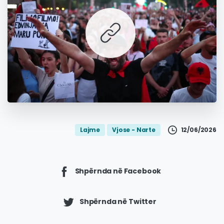
';
12/06/2026
Lajme
Vjose - Narte
Shpërnda në Facebook
Shpërnda në Twitter