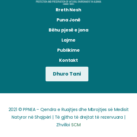
Rreth Nesh
Puna Jonë
Bëhu pjesë e jona
Lajme
Publikime
Kontakt
Dhuro Tani
2021 © PPNEA – Qendra e Ruajtjes dhe Mbrojtjes së Medisit
Natyror në Shqipëri | Të gjitha të drejtat të rezervuara |
Zhvilloi
SCM