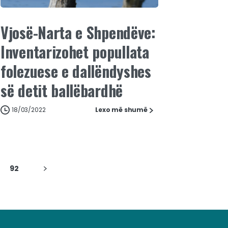
Vjosë-Narta e Shpendëve:
Inventarizohet popullata
folezuese e dallëndyshes
së detit ballëbardhë
18/03/2022
Lexo më shumë
92