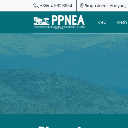
+355 4 562 8954
Rruga Janos Hunyadi, G
Kreu
Rreth