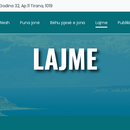
odina 32, Ap.11 Tirana, 1019
 Nesh
Puna jonë
Bëhu pjesë e jona
Lajme
Publi
LAJME