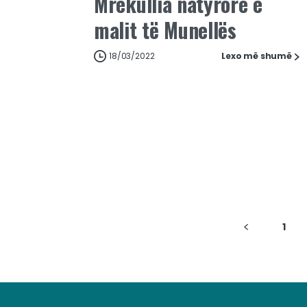
Mrekullia natyrore e
malit të Munellës
18/03/2022
Lexo më shumë
1