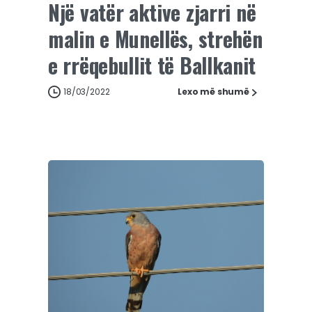
Një vatër aktive zjarri në
malin e Munellës, strehën
e rrëqebullit të Ballkanit
18/03/2022
Lexo më shumë