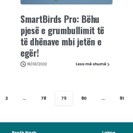
SmartBirds Pro: Bëhu
pjesë e grumbullimit të
të dhënave mbi jetën e
egër!
18/03/2022
Lexo më shumë
2
…
78
79
80
…
91
Rreth Nesh
Lajme