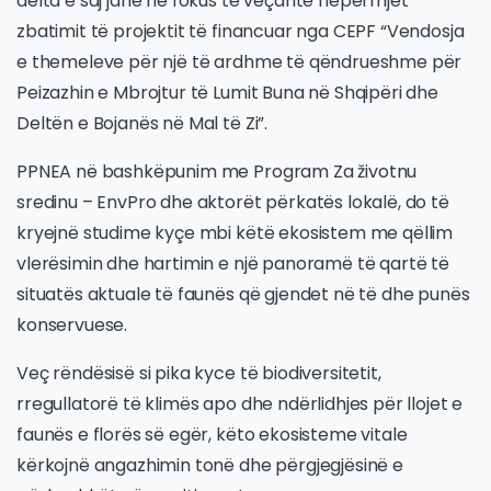
delta e saj janë në fokus të veçantë nëpërmjet
zbatimit të projektit të financuar nga CEPF “Vendosja
e themeleve për një të ardhme të qëndrueshme për
Peizazhin e Mbrojtur të Lumit Buna në Shqipëri dhe
Deltën e Bojanës në Mal të Zi”.
PPNEA në bashkëpunim me Program Za životnu
sredinu – EnvPro dhe aktorët përkatës lokalë, do të
kryejnë studime kyçe mbi këtë ekosistem me qëllim
vlerësimin dhe hartimin e një panoramë të qartë të
situatës aktuale të faunës që gjendet në të dhe punës
konservuese.
Veç rëndësisë si pika kyce të biodiversitetit,
rregullatorë të klimës apo dhe ndërlidhjes për llojet e
faunës e florës së egër, këto ekosisteme vitale
kërkojnë angazhimin tonë dhe përgjegjësinë e