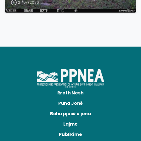
21/07/2026
Rreth Nesh
Puna Jonë
Bëhu pjesë e jona
Lajme
Publikime