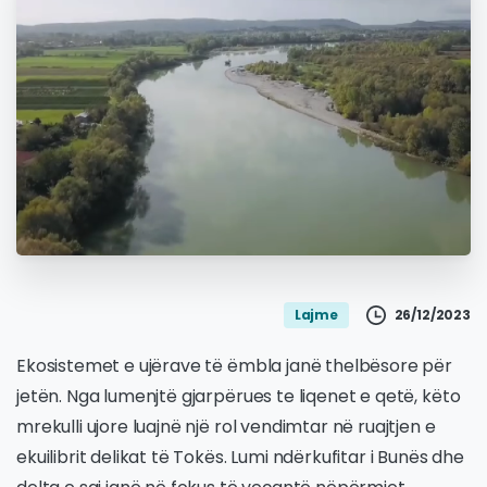
26/12/2023
Lajme
Ekosistemet e ujërave të ëmbla janë thelbësore për
jetën. Nga lumenjtë gjarpërues te liqenet e qetë, këto
mrekulli ujore luajnë një rol vendimtar në ruajtjen e
ekuilibrit delikat të Tokës. Lumi ndërkufitar i Bunës dhe