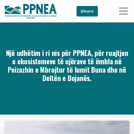
Dhuro
Një udhëtim i ri nis për PPNEA, për ruajtjen
e ekosistemeve të ujërave të ëmbla në
Peizazhin e Mbrojtur të lumit Buna dhe në
Deltën e Bojanës.