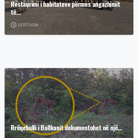
Restaurimi i habitateve përmes angazhimit
të…
21/07/2026
Rrëqebulli i Ballkanit dokumentohet në një…