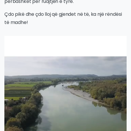
përbashkët për ruajtjen e tyre.
Çdo pikë dhe çdo lloj që gjendet në të, ka një rëndësi
të madhe!