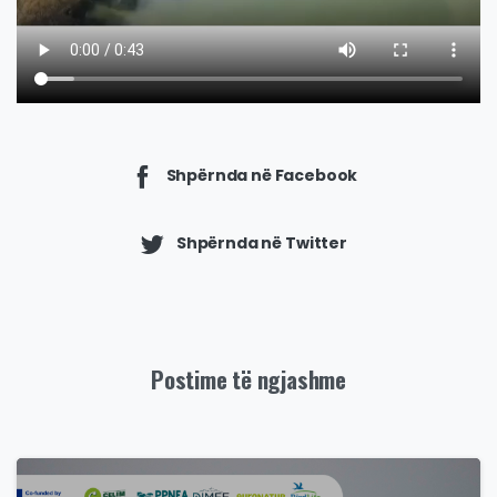
Shpërnda në Facebook
Shpërnda në Twitter
Postime të ngjashme