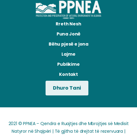
Rreth Nesh
Puna Jonë
Bëhu pjesë e jona
Lajme
Publikime
Kontakt
Dhuro Tani
2021 © PPNEA – Qendra e Ruajtjes dhe Mbrojtjes së Medisit
Natyror në Shqipëri | Të gjitha të drejtat të rezervuara |