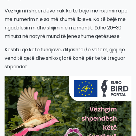
Vëzhgimi i shpendëve nuk ka të bëjë me nxitimin apo
me numërimin e sa më shumë llojeve. Ka të bëjë me
ngadalësimin dhe shijimin e momentit. Edhe 20–30
minuta në natyrë mund të jenë shumë qetësuese.
Kështu që këtë fundjavë, dil jashtë i/e vetëm, gjej një
vend të qetë dhe shiko çfarë kanë për të të treguar
shpendët.