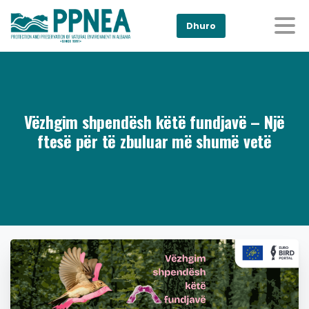
Dhuro
Vëzhgim shpendësh këtë fundjavë – Një
ftesë për të zbuluar më shumë vetë