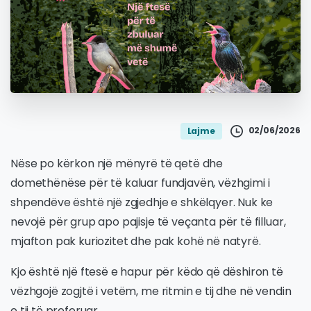
02/06/2026
Lajme
Nëse po kërkon një mënyrë të qetë dhe
domethënëse për të kaluar fundjavën, vëzhgimi i
shpendëve është një zgjedhje e shkëlqyer. Nuk ke
nevojë për grup apo pajisje të veçanta për të filluar,
mjafton pak kuriozitet dhe pak kohë në natyrë.
Kjo është një ftesë e hapur për këdo që dëshiron të
vëzhgojë zogjtë i vetëm, me ritmin e tij dhe në vendin
e tij të preferuar.