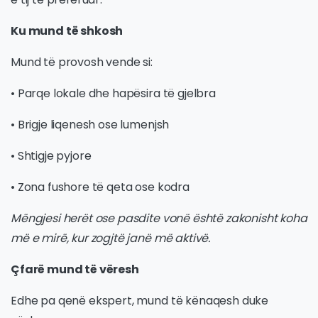
Ku mund të shkosh
Mund të provosh vende si:
• Parqe lokale dhe hapësira të gjelbra
• Brigje liqenesh ose lumenjsh
• Shtigje pyjore
• Zona fushore të qeta ose kodra
Mëngjesi herët ose pasdite vonë është zakonisht koha
më e mirë, kur zogjtë janë më aktivë.
Çfarë mund të vëresh
Edhe pa qenë ekspert, mund të kënaqesh duke