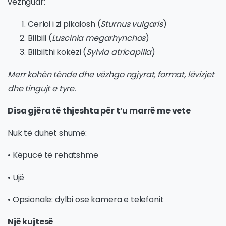
vëzhguar:
Cerloi i zi pikalosh (
Sturnus vulgaris
)
Bilbili (
Luscinia megarhynchos
)
Bilbilthi kokëzi (
Sylvia atricapilla
)
Merr kohën tënde dhe vëzhgo ngjyrat, format, lëvizjet
dhe tingujt e tyre.
Disa gjëra të thjeshta për t’u marrë me vete
Nuk të duhet shumë:
• Këpucë të rehatshme
• Ujë
• Opsionale: dylbi ose kamera e telefonit
Një kujtesë