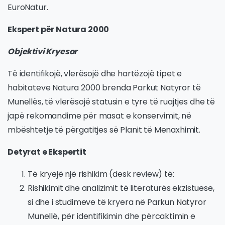
EuroNatur.
Ekspert për Natura 2000
Objektivi Kryesor
Të identifikojë, vlerësojë dhe hartëzojë tipet e
habitateve Natura 2000 brenda Parkut Natyror të
Munellës, të vlerësojë statusin e tyre të ruajtjes dhe të
japë rekomandime për masat e konservimit, në
mbështetje të përgatitjes së Planit të Menaxhimit.
Detyrat e Ekspertit
Të kryejë një rishikim (desk review) të:
Rishikimit dhe analizimit të literaturës ekzistuese,
si dhe i studimeve të kryera në Parkun Natyror
Munellë, për identifikimin dhe përcaktimin e