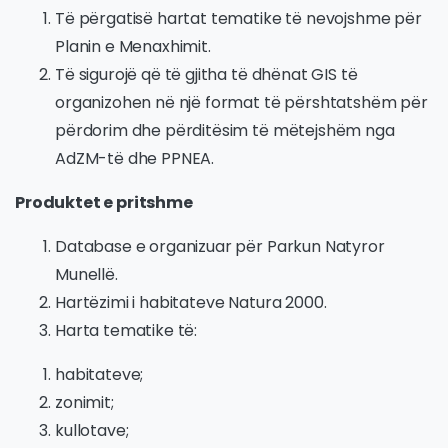
Të përgatisë hartat tematike të nevojshme për
Planin e Menaxhimit.
Të sigurojë që të gjitha të dhënat GIS të
organizohen në një format të përshtatshëm për
përdorim dhe përditësim të mëtejshëm nga
AdZM-të dhe PPNEA.
Produktet e pritshme
Database e organizuar për Parkun Natyror
Munellë.
Hartëzimi i habitateve Natura 2000.
Harta tematike të:
habitateve;
zonimit;
kullotave;