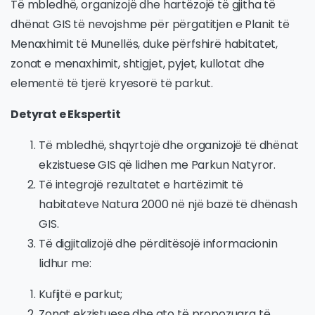
Të mbledhë, organizojë dhe hartëzojë të gjitha të
dhënat GIS të nevojshme për përgatitjen e Planit të
Menaxhimit të Munellës, duke përfshirë habitatet,
zonat e menaxhimit, shtigjet, pyjet, kullotat dhe
elementë të tjerë kryesorë të parkut.
Detyrat e Ekspertit
Të mbledhë, shqyrtojë dhe organizojë të dhënat
ekzistuese GIS që lidhen me Parkun Natyror.
Të integrojë rezultatet e hartëzimit të
habitateve Natura 2000 në një bazë të dhënash
GIS.
Të digjitalizojë dhe përditësojë informacionin
lidhur me:
Kufijtë e parkut;
Zonat ekzistuese dhe ato të propozuara të