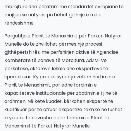
mbrojtura dhe përafrim me standardet evropiane të
ruajtjes së natyrës po bëhet gjithnjë e më e
rëndësishme.
Përgatitja e Planit të Menaxhimit për Parkun Natyror
Munellë do të zhvillohet përmes një procesi
gjithëpërfshirës, me përfshirjen aktive të Agjencisë
Kombëtare të Zonave të Mbrojtura, AdZM-ve
përkatëse, aktorëve lokalë dhe ekspertëve të
specializuar. Ky proces synon jo vetëm hartimin e
Planit të Menaxhimit, por edhe forcimin e
kapaciteteve institucionale për zbatimin e tij në të
ardhmen. Në këtë kuadër, kërkohen ekspertë të
kualifikuar për të ofruar ekspertizë teknike në fushat
kryesore të nevojshme për hartimin e Planit të
Menaxhimit të Parkut Natyror Munellë.