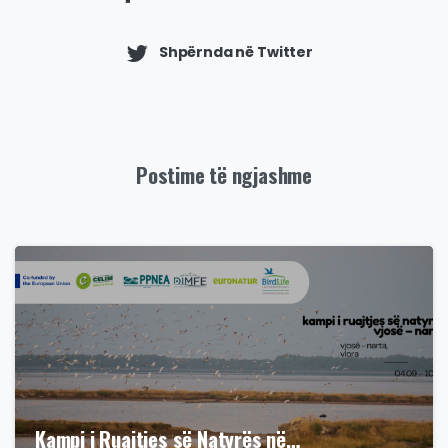
Shpërnda në Twitter
Postime të ngjashme
Kampi i Ruajtjes së Natyrës në…