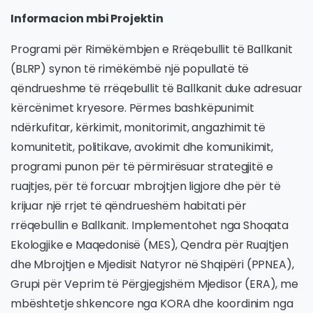
Informacion mbi Projektin
Programi për Rimëkëmbjen e Rrëqebullit të Ballkanit
(BLRP) synon të rimëkëmbë një popullatë të
qëndrueshme të rrëqebullit të Ballkanit duke adresuar
kërcënimet kryesore. Përmes bashkëpunimit
ndërkufitar, kërkimit, monitorimit, angazhimit të
komunitetit, politikave, avokimit dhe komunikimit,
programi punon për të përmirësuar strategjitë e
ruajtjes, për të forcuar mbrojtjen ligjore dhe për të
krijuar një rrjet të qëndrueshëm habitati për
rrëqebullin e Ballkanit. Implementohet nga Shoqata
Ekologjike e Maqedonisë (MES), Qendra për Ruajtjen
dhe Mbrojtjen e Mjedisit Natyror në Shqipëri (PPNEA),
Grupi për Veprim të Përgjegjshëm Mjedisor (ERA), me
mbështetje shkencore nga KORA dhe koordinim nga