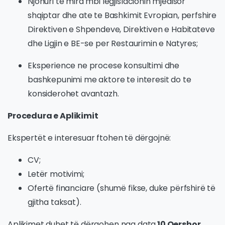
Njohuri te mira mbi legjislacionin mjedisor
shqiptar dhe ate te Bashkimit Evropian, perfshire
Direktiven e Shpendeve, Direktiven e Habitateve
dhe Ligjin e BE-se per Restaurimin e Natyres;
Eksperience ne procese konsultimi dhe
bashkepunimi me aktore te interesit do te
konsiderohet avantazh.
Procedura e Aplikimit
Ekspertët e interesuar ftohen të dërgojnë:
CV;
Letër motivimi;
Ofertë financiare (shumë fikse, duke përfshirë të
gjitha taksat).
Aplikimet duhet të dërgohen nga data
10 Qershor