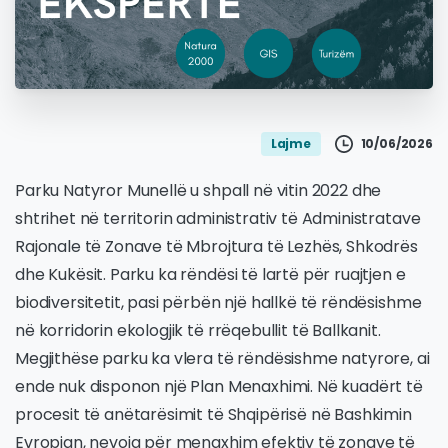
10/06/2026
Lajme
Parku Natyror Munellë u shpall në vitin 2022 dhe
shtrihet në territorin administrativ të Administratave
Rajonale të Zonave të Mbrojtura të Lezhës, Shkodrës
dhe Kukësit. Parku ka rëndësi të lartë për ruajtjen e
biodiversitetit, pasi përbën një hallkë të rëndësishme
në korridorin ekologjik të rrëqebullit të Ballkanit.
Megjithëse parku ka vlera të rëndësishme natyrore, ai
ende nuk disponon një Plan Menaxhimi. Në kuadërt të
procesit të anëtarësimit të Shqipërisë në Bashkimin
Evropian, nevoja për menaxhim efektiv të zonave të