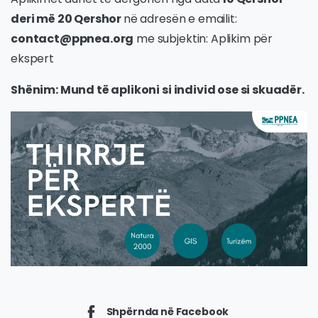
deri më 20 Qershor
në adresën e emailit:
contact@ppnea.org
me subjektin: Aplikim për
ekspert
Shënim: Mund të aplikoni si individ ose si skuadër.
Shpërnda në Facebook