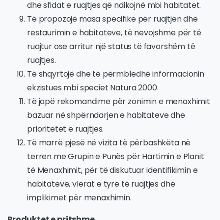
dhe sfidat e ruajtjes që ndikojnë mbi habitatet.
Të propozojë masa specifike për ruajtjen dhe
restaurimin e habitateve, të nevojshme për të
ruajtur ose arritur një status të favorshëm të
ruajtjes.
Të shqyrtojë dhe të përmbledhë informacionin
ekzistues mbi speciet Natura 2000.
Të japë rekomandime për zonimin e menaxhimit
bazuar në shpërndarjen e habitateve dhe
prioritetet e ruajtjes.
Të marrë pjesë në vizita të përbashkëta në
terren me Grupin e Punës për Hartimin e Planit
të Menaxhimit, për të diskutuar identifikimin e
habitateve, vlerat e tyre të ruajtjes dhe
implikimet për menaxhimin.
Produktet e pritshme