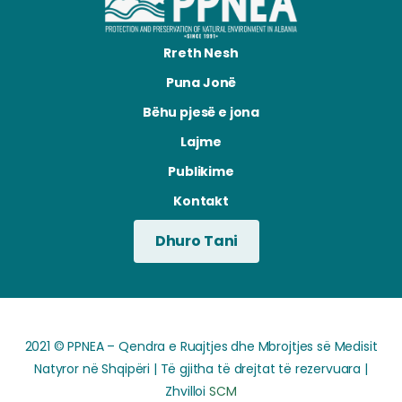
Rreth Nesh
Puna Jonë
Bëhu pjesë e jona
Lajme
Publikime
Kontakt
Dhuro Tani
2021 © PPNEA – Qendra e Ruajtjes dhe Mbrojtjes së Medisit
Natyror në Shqipëri | Të gjitha të drejtat të rezervuara |
Zhvilloi
SCM