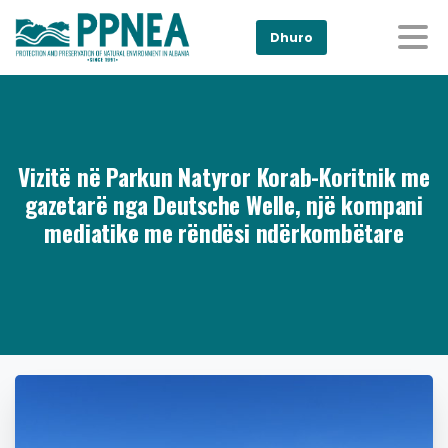
Dhuro
Vizitë në Parkun Natyror Korab-Koritnik me
gazetarë nga Deutsche Welle, një kompani
mediatike me rëndësi ndërkombëtare