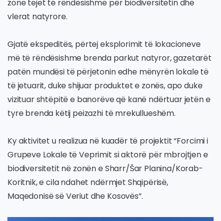
zone tejet të rëndësishme për biodiversitetin dhe
vlerat natyrore.
Gjatë ekspeditës, përtej eksplorimit të lokacioneve
më të rëndësishme brenda parkut natyror, gazetarët
patën mundësi të përjetonin edhe mënyrën lokale të
të jetuarit, duke shijuar produktet e zonës, apo duke
vizituar shtëpitë e banorëve që kanë ndërtuar jetën e
tyre brenda këtij peizazhi të mrekullueshëm.
Ky aktivitet u realizua në kuadër të projektit “Forcimi i
Grupeve Lokale të Veprimit si aktorë për mbrojtjen e
biodiversitetit në zonën e Sharr/Šar Planina/Korab-
Koritnik, e cila ndahet ndërmjet Shqipërisë,
Maqedonisë së Veriut dhe Kosovës”.