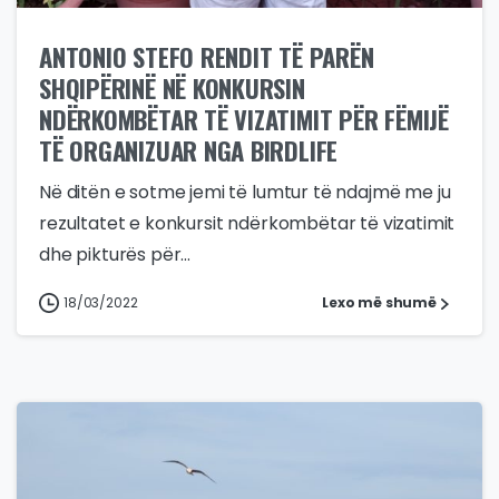
ANTONIO STEFO RENDIT TË PARËN
SHQIPËRINË NË KONKURSIN
NDËRKOMBËTAR TË VIZATIMIT PËR FËMIJË
TË ORGANIZUAR NGA BIRDLIFE
Në ditën e sotme jemi të lumtur të ndajmë me ju
rezultatet e konkursit ndërkombëtar të vizatimit
dhe pikturës për...
18/03/2022
Lexo më shumë