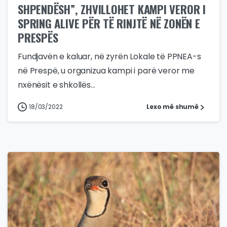
SHPENDËSH”, ZHVILLOHET KAMPI VEROR I
SPRING ALIVE PËR TË RINJTË NË ZONËN E
PRESPËS
Fundjavën e kaluar, në zyrën Lokale të PPNEA-s
në Prespë, u organizua kampi i parë veror me
nxënësit e shkollës...
18/03/2022
Lexo më shumë