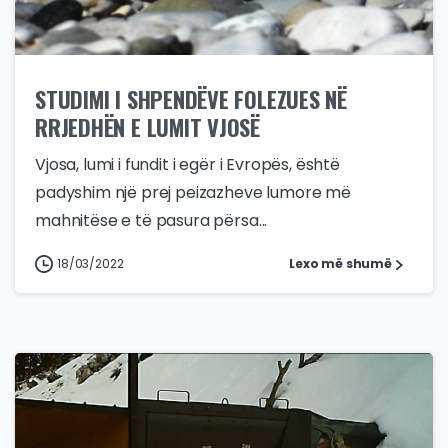
STUDIMI I SHPENDËVE FOLEZUES NË
RRJEDHËN E LUMIT VJOSË
Vjosa, lumi i fundit i egër i Evropës, është
padyshim një prej peizazheve lumore më
mahnitëse e të pasura përsa...
18/03/2022
Lexo më shumë