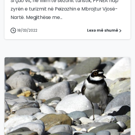
Si çdo vit, në fillim të sezonit turistik, PPNEA hap
zyrën e turizmit në Peizazhin e Mbrojtur Vjosë-
Nartë. Megjithëse me...
18/03/2022
Lexo më shumë