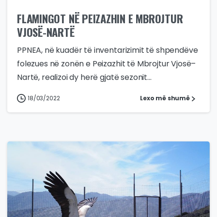
FLAMINGOT NË PEIZAZHIN E MBROJTUR
VJOSË-NARTË
PPNEA, në kuadër të inventarizimit të shpendëve
folezues në zonën e Peizazhit të Mbrojtur Vjosë–
Nartë, realizoi dy herë gjatë sezonit...
18/03/2022
Lexo më shumë