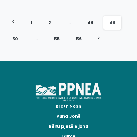
1
2
…
48
49
50
…
55
56
Rreth Nesh
Puna Jonë
Bëhu pjesë e jona
Lajme