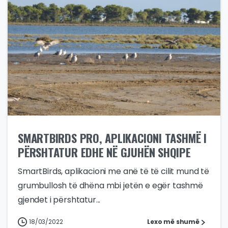
SMARTBIRDS PRO, APLIKACIONI TASHMË I
PËRSHTATUR EDHE NË GJUHËN SHQIPE
SmartBirds, aplikacioni me anë të të cilit mund të
grumbullosh të dhëna mbi jetën e egër tashmë
gjendet i përshtatur...
18/03/2022
Lexo më shumë