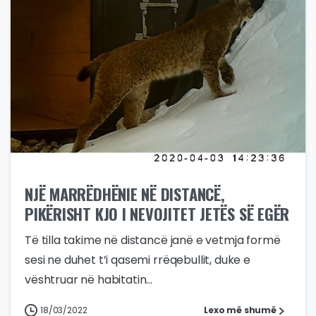
NJË MARRËDHËNIE NË DISTANCË,
PIKËRISHT KJO I NEVOJITET JETËS SË EGËR
Të tilla takime në distancë janë e vetmja formë
sesi ne duhet t’i qasemi rrëqebullit, duke e
vështruar në habitatin...
18/03/2022
Lexo më shumë