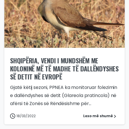
SHQIPËRIA, VENDI I MUNDSHËM ME
KOLONINË MË TË MADHE TË DALLËNDYSHES
SË DETIT NË EVROPË
Gjatë këtij sezoni, PPNEA ka monitoruar folezimin
e dallëndyshes së detit (Glareola pratincola) në
afërsi të Zonës së Rëndësishme për...
18/03/2022
Lexo më shumë