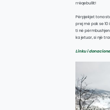
rrëqebullit!
Përpjekjet tona s
prej më pak se 10 
ti në përmbushjen 
ka jetuar, si një t
Linku i donacion