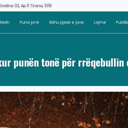
odina 32, Ap.11 Tirana, 1019
 Nesh
Puna jonë
Bëhu pjesë e jona
Lajme
Publi
kur punën tonë për rrëqebullin 