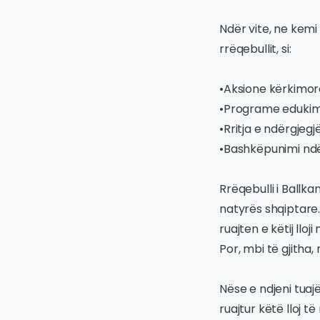
Ndër vite, ne kem
rrëqebullit, si:
•Aksione kërkimore
•Programe edukimi 
•Rritja e ndërgjegj
•Bashkëpunimi ndërk
Rrëqebulli i Ballkani
natyrës shqiptare. 
ruajten e këtij llo
Por, mbi të gjitha, 
Nëse e ndjeni tuaj
ruajtur këtë lloj 