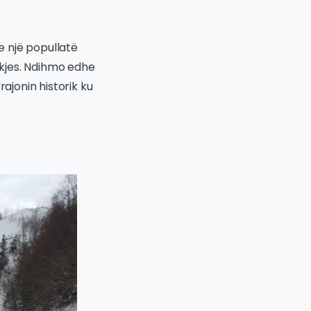
e një popullatë
dukjes. Ndihmo edhe
ajonin historik ku