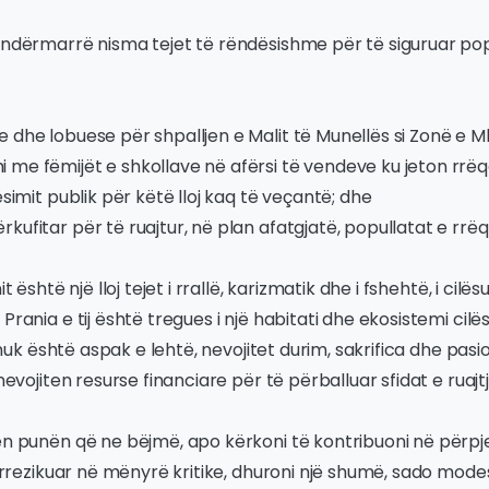
i ndërmarrë nisma tejet të rëndësishme për të siguruar po
 dhe lobuese për shpalljen e Malit të Munellës si Zonë e Mb
me fëmijët e shkollave në afërsi të vendeve ku jeton rrëqe
ësimit publik për këtë lloj kaq të veçantë; dhe
ufitar për të ruajtur, në plan afatgjatë, popullatat e rrëqeb
t është një lloj tejet i rrallë, karizmatik dhe i fshehtë, i cilësu
Prania e tij është tregues i një habitati dhe ekosistemi cilë
ji nuk është aspak e lehtë, nevojitet durim, sakrifica dhe pa
nevojiten resurse financiare për të përballuar sfidat e ruajtje
ën punën që ne bëjmë, apo kërkoni të kontribuoni në përpj
të rrezikuar në mënyrë kritike, dhuroni një shumë, sado mod