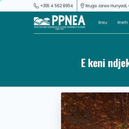
+355 4 562 8954
Rruga Janos Hunyadi, G
Kreu
Rreth
E keni ndje