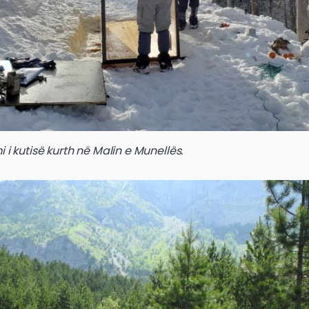
i i kutisë kurth në Malin e Munellës.