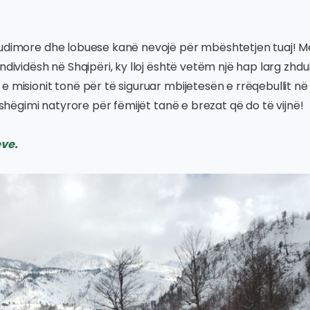
tudimore dhe lobuese kanë nevojë për mbështetjen tuaj! M
individësh në Shqipëri, ky lloj është vetëm një hap larg zh
e misionit tonë për të siguruar mbijetesën e rrëqebullit në r
rashëgimi natyrore për fëmijët tanë e brezat që do të vijnë!
eve.