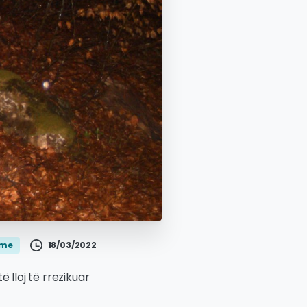
18/03/2022
jme
 lloj të rrezikuar