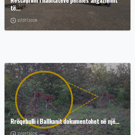
Restaurimi i habitateve përmes angazhimit
të…
21/07/2026
Rrëqebulli i Ballkanit dokumentohet në një…
21/07/2026