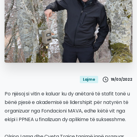
19/03/2022
Lajme
Po njësoj si vitin e kaluar ku dy anëtarë të stafit tonë u
bënë pjesë e akademisë së lidershipit për natyrën të
organizuar nga Fondacioni MAVA, edhe këtë vit nga
ekipi i PPNEA u finalizuan dy aplikime të suksesshme.
Olsion Lama dhe Cveta Trajçe tanimë janë pranuar