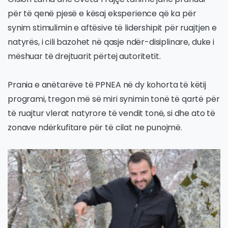
për të qenë pjesë e kësaj eksperience që ka për
synim stimulimin e aftësive të lidershipit për ruajtjen e
natyrës, i cili bazohet në qasje ndër-disiplinare, duke i
mëshuar të drejtuarit përtej autoritetit.
Prania e anëtarëve të PPNEA në dy kohorta të këtij
programi, tregon më së miri synimin tonë të qartë për
të ruajtur vlerat natyrore të vendit tonë, si dhe ato të
zonave ndërkufitare për të cilat ne punojmë.