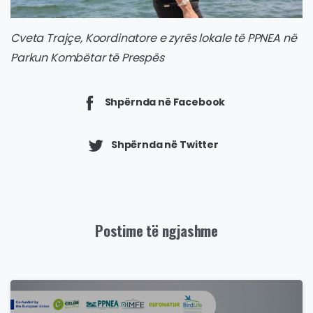
Cveta Trajçe, Koordinatore e zyrës lokale të PPNEA në
Parkun Kombëtar të Prespës
Shpërnda në Facebook
Shpërnda në Twitter
Postime të ngjashme