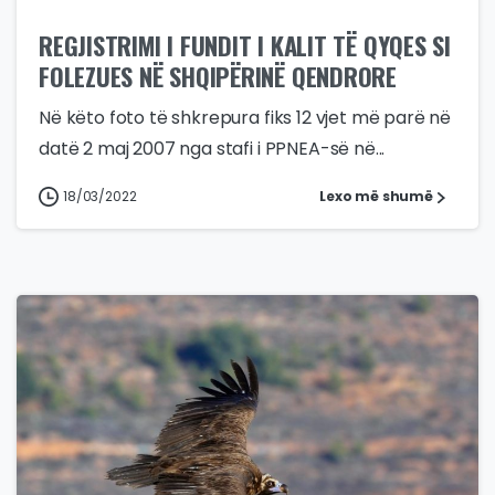
REGJISTRIMI I FUNDIT I KALIT TË QYQES SI
FOLEZUES NË SHQIPËRINË QENDRORE
Në këto foto të shkrepura fiks 12 vjet më parë në
datë 2 maj 2007 nga stafi i PPNEA-së në...
18/03/2022
Lexo më shumë