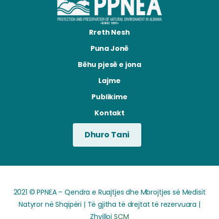
Rreth Nesh
Puna Jonë
Bëhu pjesë e jona
Lajme
Publikime
Kontakt
Dhuro Tani
2021 © PPNEA – Qendra e Ruajtjes dhe Mbrojtjes së Medisit
Natyror në Shqipëri | Të gjitha të drejtat të rezervuara |
Zhvilloi
SCM