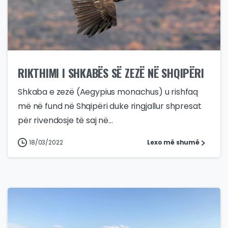
RIKTHIMI I SHKABËS SË ZEZË NË SHQIPËRI
Shkaba e zezë (Aegypius monachus) u rishfaq
më në fund në Shqipëri duke ringjallur shpresat
për rivendosje të saj në...
18/03/2022
Lexo më shumë