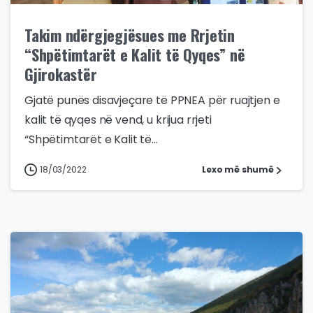
Takim ndërgjegjësues me Rrjetin
“Shpëtimtarët e Kalit të Qyqes” në
Gjirokastër
Gjatë punës disavjeçare të PPNEA për ruajtjen e
kalit të qyqes në vend, u krijua rrjeti
“Shpëtimtarët e Kalit të...
18/03/2022
Lexo më shumë