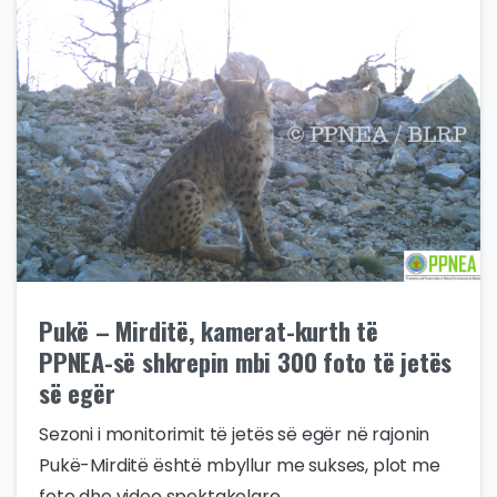
Pukë – Mirditë, kamerat-kurth të
PPNEA-së shkrepin mbi 300 foto të jetës
së egër
Sezoni i monitorimit të jetës së egër në rajonin
Pukë-Mirditë është mbyllur me sukses, plot me
foto dhe video spektakolare,...