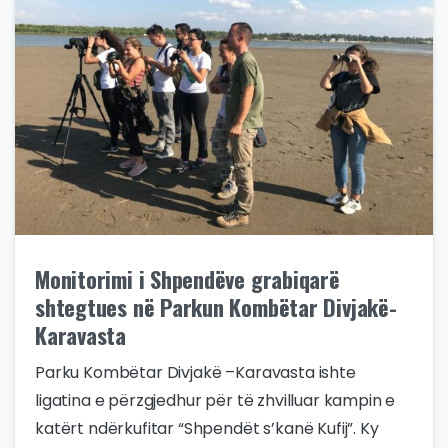
Monitorimi i Shpendëve grabiqarë
shtegtues në Parkun Kombëtar Divjakë-
Karavasta
Parku Kombëtar Divjakë –Karavasta ishte
ligatina e përzgjedhur për të zhvilluar kampin e
katërt ndërkufitar “Shpendët s’kanë Kufij”. Ky