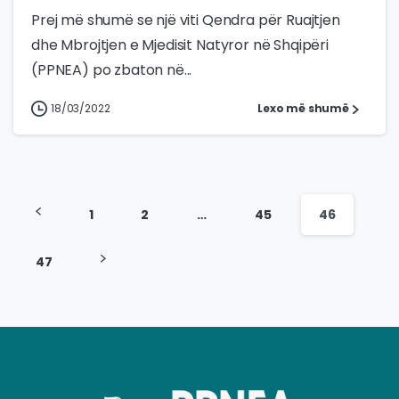
Prej më shumë se një viti Qendra për Ruajtjen
dhe Mbrojtjen e Mjedisit Natyror në Shqipëri
(PPNEA) po zbaton në...
18/03/2022
Lexo më shumë
1
2
…
45
46
47