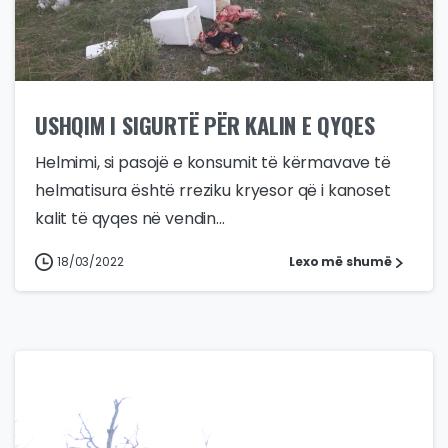
USHQIM I SIGURTË PËR KALIN E QYQES
Helmimi, si pasojë e konsumit të kërmavave të
helmatisura është rreziku kryesor që i kanoset
kalit të qyqes në vendin...
18/03/2022
Lexo më shumë